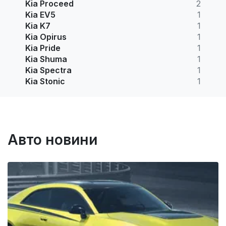
Kia Proceed
2
Kia EV5
1
Kia K7
1
Kia Opirus
1
Kia Pride
1
Kia Shuma
1
Kia Spectra
1
Kia Stonic
1
Авто новини