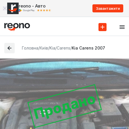
reono - Авто
Завантажити
Головна
/
Київ
/
Kia
/
Carens
/
Kia Carens 2007
Продано