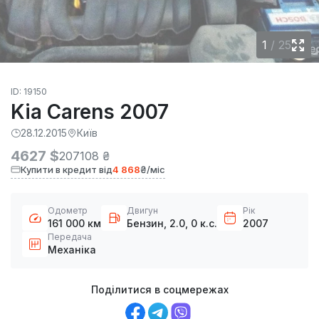
1
/
25
ID: 19150
Kia Carens 2007
28.12.2015
Київ
4627 $
207108 ₴
Купити в кредит від
4 868
₴/міс
Одометр
Двигун
Рік
161 000 км
Бензин, 2.0, 0 к.с.
2007
Передача
Механіка
Поділитися в соцмережах