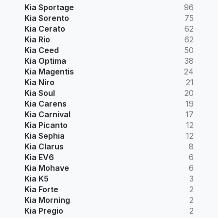
Kia Sportage
96
Kia Sorento
75
Kia Cerato
62
Kia Rio
62
Kia Ceed
50
Kia Optima
38
Kia Magentis
24
Kia Niro
21
Kia Soul
20
Kia Carens
19
Kia Carnival
17
Kia Picanto
12
Kia Sephia
12
Kia Clarus
8
Kia EV6
6
Kia Mohave
6
Kia K5
3
Kia Forte
2
Kia Morning
2
Kia Pregio
2