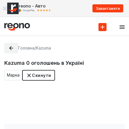
reono - Авто
Завантажити
Головна
/
Kazuma
Kazuma
0
оголошень в Україні
Марка
Скинути