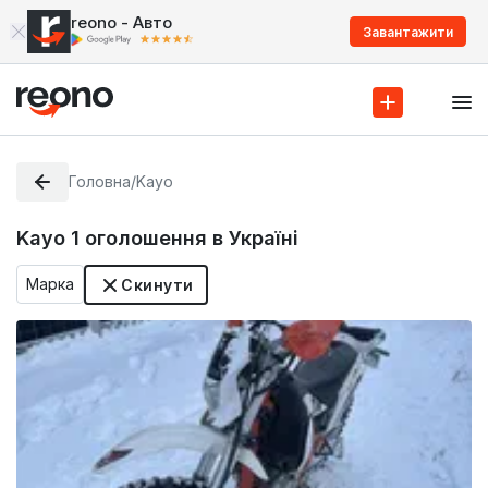
reono - Авто
Завантажити
Головна
/
Kayo
Kayo
1
оголошення в Україні
Марка
Скинути