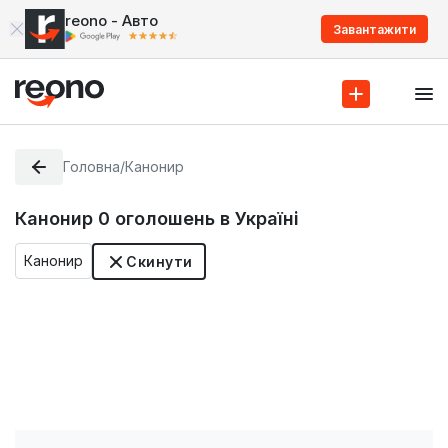
reono - Авто
Завантажити
Головна
/
Канонир
Канонир
0
оголошень в Україні
Канонир
Скинути