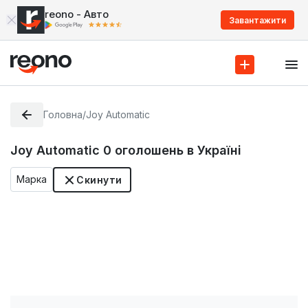
reono - Авто
Завантажити
Головна
/
Joy Automatic
Joy Automatic
0
оголошень в Україні
Марка
Скинути