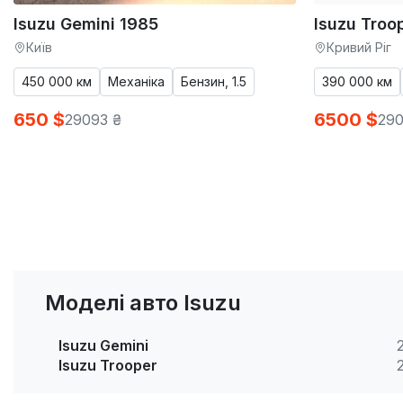
Isuzu Gemini 1985
Isuzu Troo
Київ
Кривий Ріг
450 000 км
Механіка
Бензин, 1.5
390 000 км
650 $
6500 $
29093 ₴
290
Моделі авто Isuzu
Isuzu Gemini
Isuzu Trooper