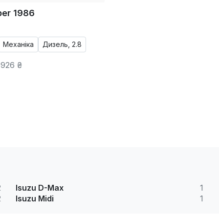
per 1986
Механіка
Дизель, 2.8
926 ₴
2
Isuzu D-Max
1
2
Isuzu Midi
1