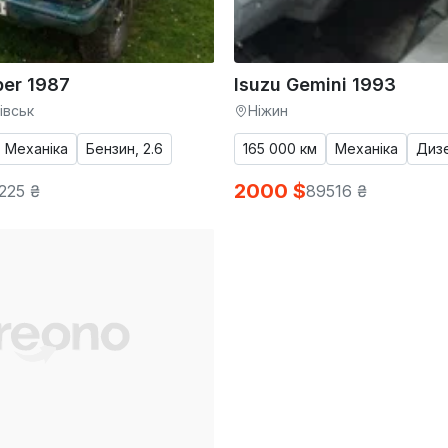
per 1987
Isuzu Gemini 1993
івськ
Ніжин
Механіка
Бензин, 2.6
165 000 км
Механіка
Дизе
2000 $
225 ₴
89516 ₴