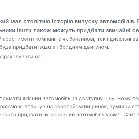
кий має столітню історію випуску автомобілів.
ьники Isuzu також можуть придбати звичайні
с
асортименті компанії є як бензинові, так і дизельні а
уде придбати isuzu з гібридним двигуном.
озраховувати на:
отримати якісний автомобіль за доступну ціну. Чому п
x вражаюче вплинув на європейський ринок, зумівши 
 Isuzu придбати як основний автомобіль у сім'ї. Сайт