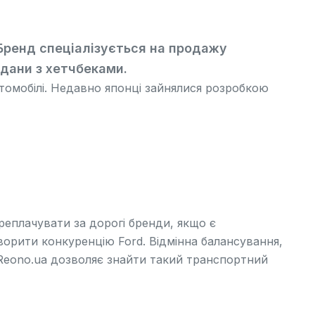
 Бренд спеціалізується на продажу
едани
з хетчбеками.
втомобілі. Недавно японці зайнялися розробкою
ереплачувати за дорогі бренди, якщо є
створити конкуренцію
Ford
. Відмінна балансування,
 Reono.ua дозволяє знайти такий транспортний