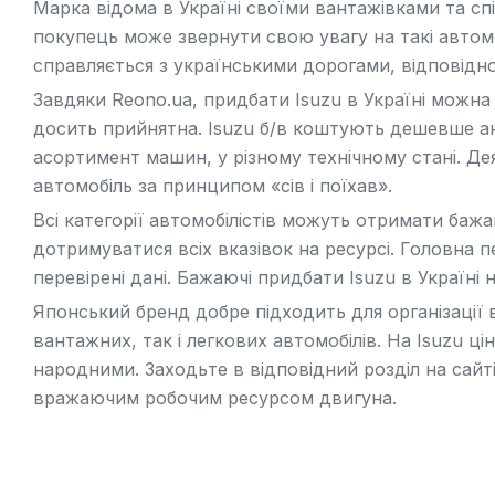
Марка відома в Україні своїми вантажівками та сп
покупець може звернути свою увагу на такі автомо
справляється з українськими дорогами, відповідн
Завдяки Reono.ua, придбати Isuzu в Україні можна 
досить прийнятна. Isuzu б/в коштують дешевше ан
асортимент машин, у різному технічному стані. Де
автомобіль за принципом «сів і поїхав».
Всі категорії автомобілістів можуть отримати баж
дотримуватися всіх вказівок на ресурсі. Головна п
перевірені дані. Бажаючі придбати Isuzu в Україн
Японський бренд добре підходить для організації 
вантажних, так і легкових автомобілів. На Isuzu ц
народними. Заходьте в відповідний розділ на сайт
вражаючим робочим ресурсом двигуна.