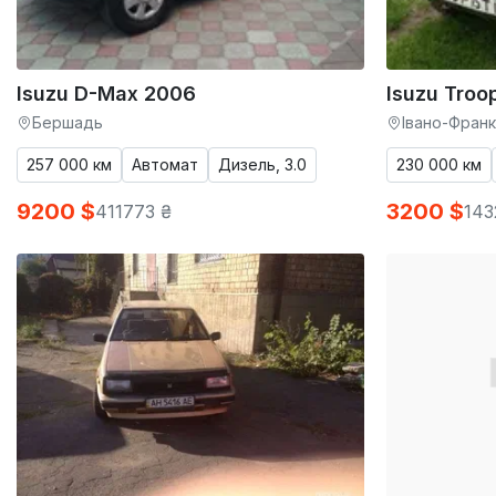
Isuzu D-Max 2006
Isuzu Troo
Бершадь
Івано-Франк
257 000 км
Автомат
Дизель, 3.0
230 000 км
9200 $
3200 $
411773 ₴
143