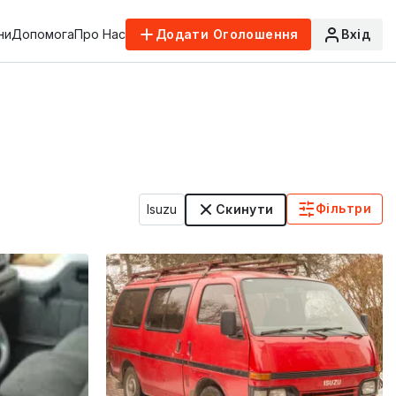
ни
Допомога
Про Нас
Додати Оголошення
Вхід
Фільтри
Isuzu
Скинути