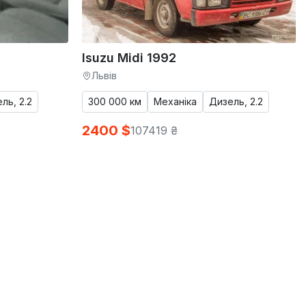
Isuzu Midi 1992
Львів
ль, 2.2
300 000 км
Механіка
Дизель, 2.2
2400 $
107419 ₴