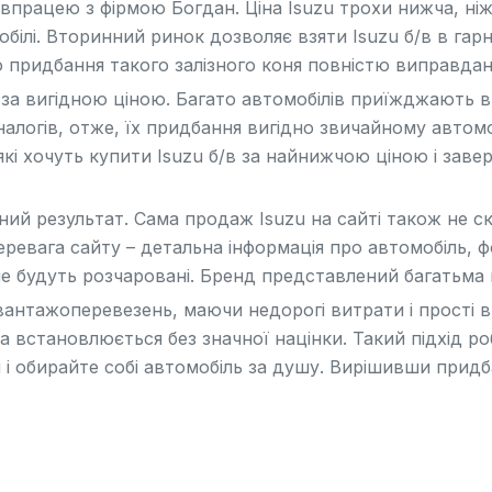
івпрацею з фірмою Богдан. Ціна Isuzu трохи нижча, ні
білі. Вторинний ринок дозволяє взяти Isuzu б/в в гарн
о придбання такого залізного коня повністю виправдан
за вигідною ціною. Багато автомобілів приїжджають в к
алогів, отже, їх придбання вигідно звичайному автомо
які хочуть купити Isuzu б/в за найнижчою ціною і зав
аний результат. Сама продаж Isuzu на сайті також не с
еревага сайту – детальна інформація про автомобіль, ф
і не будуть розчаровані. Бренд представлений багатьм
вантажоперевезень, маючи недорогі витрати і прості в 
іна встановлюється без значної націнки. Такий підхід 
і і обирайте собі автомобіль за душу. Вирішивши придб