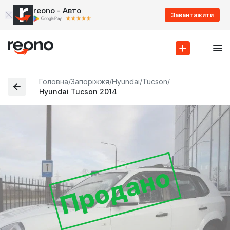
reono - Авто
Завантажити
Головна
/
Запоріжжя
/
Hyundai
/
Tucson
/
Hyundai Tucson 2014
Продано