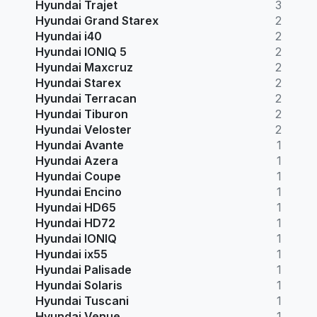
Hyundai Trajet
3
Hyundai Grand Starex
2
Hyundai i40
2
Hyundai IONIQ 5
2
Hyundai Maxcruz
2
Hyundai Starex
2
Hyundai Terracan
2
Hyundai Tiburon
2
Hyundai Veloster
2
Hyundai Avante
1
Hyundai Azera
1
Hyundai Coupe
1
Hyundai Encino
1
Hyundai HD65
1
Hyundai HD72
1
Hyundai IONIQ
1
Hyundai ix55
1
Hyundai Palisade
1
Hyundai Solaris
1
Hyundai Tuscani
1
Hyundai Venue
1