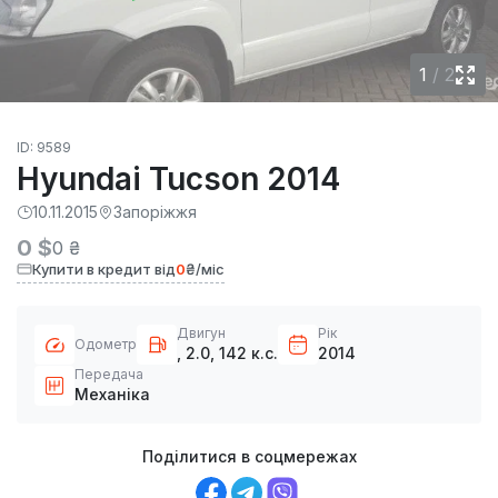
1
/
2
ID: 9589
Hyundai Tucson 2014
10.11.2015
Запоріжжя
0 $
0 ₴
Купити в кредит від
0
₴/міс
Двигун
Рік
Одометр
, 2.0, 142 к.с.
2014
Передача
Механіка
Поділитися в соцмережах