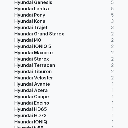
Hyundai Genesis
5
Hyundai Lantra
5
Hyundai Pony
5
Hyundai Kona
3
Hyundai Trajet
3
Hyundai Grand Starex
2
Hyundai i40
2
Hyundai IONIQ 5
2
Hyundai Maxcruz
2
Hyundai Starex
2
Hyundai Terracan
2
Hyundai Tiburon
2
Hyundai Veloster
2
Hyundai Avante
1
Hyundai Azera
1
Hyundai Coupe
1
Hyundai Encino
1
Hyundai HD65
1
Hyundai HD72
1
Hyundai IONIQ
1
Hyundai ix55
1