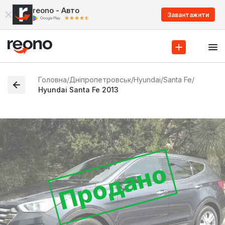
reono - Авто
Завантажити
Головна
/
Дніпропетровськ
/
Hyundai
/
Santa Fe
/
Hyundai Santa Fe 2013
Продано