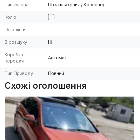
Работаем с физическими так и с юридическими
Тип кузова
Позашляховик / Кросовер
лицами. [br] [br]Доставка в любую точку Украины
Колір
- бесплатно! [br] [br]Дарим подарки каждому
покупателю. [br] [br]Детальную информацию
Покоління
-
уточняйте у менеджеров по указанным
В розшуку
Ні
телефонам.
Коробка
Автомат
передач
Тип Приводу
Повний
Схожі оголошення