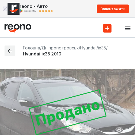
reono - Авто
Завантажити
Головна
/
Дніпропетровськ
/
Hyundai
/
ix35
/
Hyundai ix35 2010
Продано