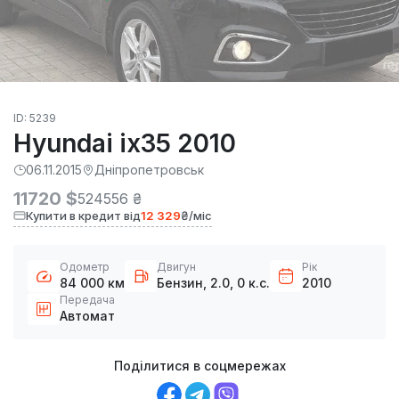
ID: 5239
Hyundai ix35 2010
06.11.2015
Дніпропетровськ
11720 $
524556 ₴
Купити в кредит від
12 329
₴/міс
Одометр
Двигун
Рік
84 000 км
Бензин, 2.0, 0 к.с.
2010
Передача
Автомат
Поділитися в соцмережах