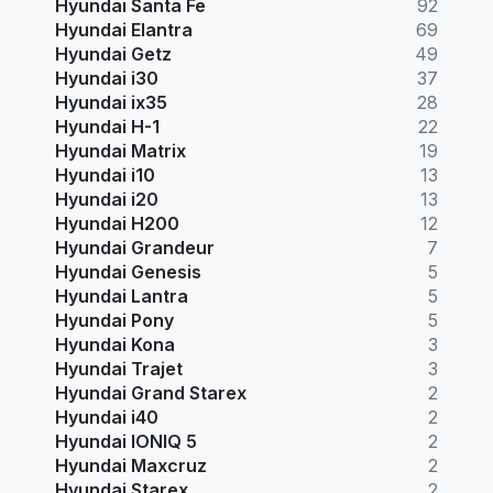
Hyundai Santa Fe
92
Hyundai Elantra
69
Hyundai Getz
49
Hyundai i30
37
Hyundai ix35
28
Hyundai H-1
22
Hyundai Matrix
19
Hyundai i10
13
Hyundai i20
13
Hyundai H200
12
Hyundai Grandeur
7
Hyundai Genesis
5
Hyundai Lantra
5
Hyundai Pony
5
Hyundai Kona
3
Hyundai Trajet
3
Hyundai Grand Starex
2
Hyundai i40
2
Hyundai IONIQ 5
2
Hyundai Maxcruz
2
Hyundai Starex
2