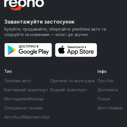
Завантажуйте застосунок
Купуйте, продавайте, зберігайте улюблені авто та
слідкуйте за новинами — коли і де зручно.
Тип
Інфо
Легкове авто
Причепи та аксесуари
Про Нас
Вантажний транспорт
Водний транспорт
Допомога
Мотоцикли/Мопеди
Пошук
Спеціальна техніка
Авто Новини
Автобус/Мікроавтобус