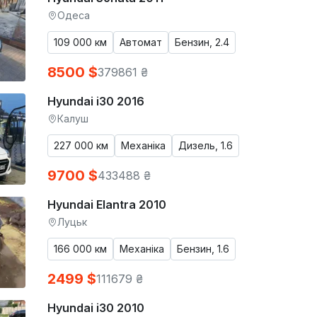
Одеса
109 000 км
Автомат
Бензин, 2.4
8500 $
379861 ₴
Hyundai i30 2016
Калуш
227 000 км
Механіка
Дизель, 1.6
9700 $
433488 ₴
Hyundai Elantra 2010
Луцьк
166 000 км
Механіка
Бензин, 1.6
2499 $
111679 ₴
Hyundai i30 2010