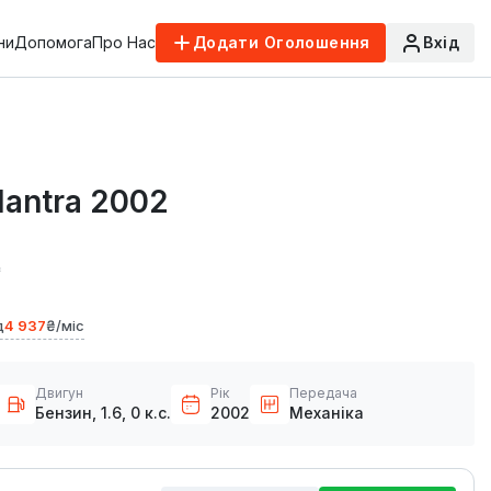
ни
Допомога
Про Нас
Додати Оголошення
Вхід
lantra 2002
₴
д
4 937
₴/міс
Двигун
Рік
Передача
Бензин, 1.6, 0 к.с.
2002
Механіка