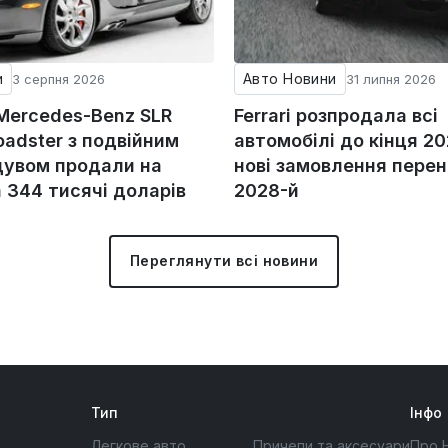
и
Авто Новини
3 серпня 2026
31 липня 2026
 Mercedes-Benz SLR
Ferrari розпродала всі
adster з подвійним
автомобілі до кінця 20
увом продали на
нові замовлення перен
а 344 тисячі доларів
2028-й
Переглянути всі новини
Тип
Інфо
Легкове авто
Причепи та аксесуари
Про 