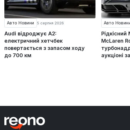
Авто Новини
Авто Новин
5 серпня 2026
Audi відроджує A2:
Рідкісний
електричний хетчбек
McLaren Ro
повертається з запасом ходу
турбонадд
до 700 км
аукціоні з