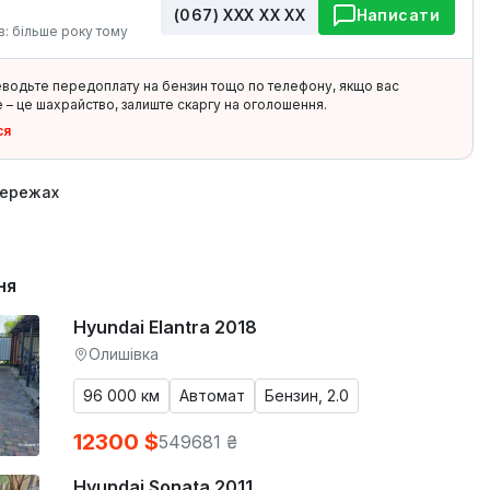
(067) ХХХ ХХ ХХ
Написати
в: більше року тому
еводьте передоплату на бензин тощо по телефону, якщо вас
 – це шахрайство, залиште скаргу на оголошення.
ся
мережах
ня
Hyundai Elantra 2018
Олишівка
96 000 км
Автомат
Бензин, 2.0
12300 $
549681 ₴
Hyundai Sonata 2011