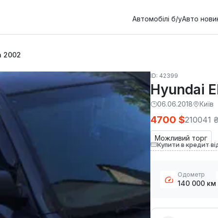
Автомобілі б/у
Авто нови
a 2002
ID: 42399
Hyundai E
06.06.2018
Київ
4700 $
210041 
Можливий торг
Купити в кредит ві
Одометр
140 000 км