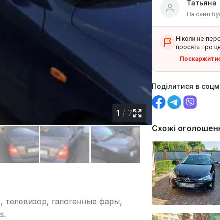
Татьяна
На сайті бу
Ніколи не пер
просять про це
Поскаржити
Поділитися в соц
1
/
7
Схожі оголошен
, телевизор, галогенные фары,
s.