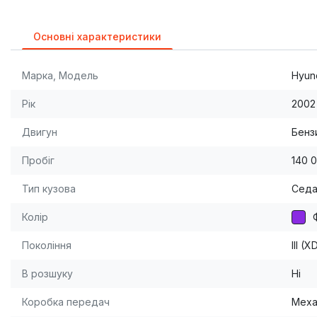
Основні характеристики
Марка, Модель
Hyund
Рік
2002
Двигун
Бензи
Пробіг
140 
Тип кузова
Сед
Колір
Покоління
III (
В розшуку
Ні
Коробка передач
Меха