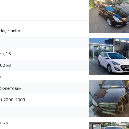
ai, Elantra
н, 1.6
000 км
ан
Фіолетовий
XD) 2000-2003
ніка