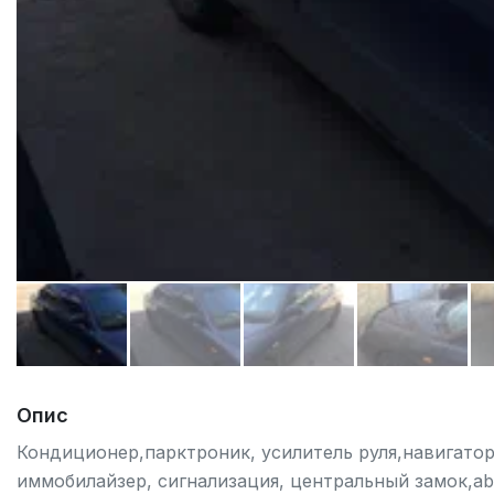
Опис
Кондиционер,парктроник, усилитель руля,навигатор
иммобилайзер, сигнализация, центральный замок,ab