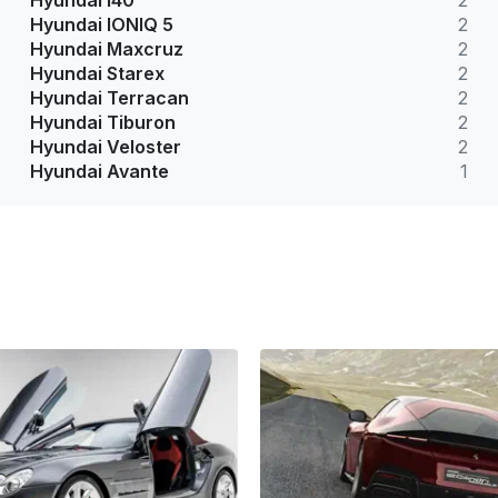
Hyundai i40
2
Hyundai IONIQ 5
2
Hyundai Maxcruz
2
Hyundai Starex
2
Hyundai Terracan
2
Hyundai Tiburon
2
Hyundai Veloster
2
Hyundai Avante
1