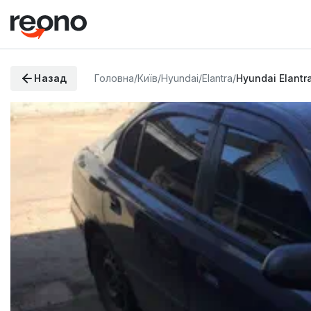
Назад
Головна
/
Київ
/
Hyundai
/
Elantra
/
Hyundai Elantr