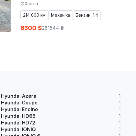
Харків
214 000 км
Механіка
Бензин, 1.4
6300 $
281544 ₴
Hyundai Azera
1
Hyundai Coupe
1
Hyundai Encino
1
Hyundai HD65
1
Hyundai HD72
1
Hyundai IONIQ
1