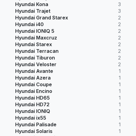
Hyundai Kona
3
Hyundai Trajet
3
Hyundai Grand Starex
2
Hyundai i40
2
Hyundai IONIQ 5
2
Hyundai Maxcruz
2
Hyundai Starex
2
Hyundai Terracan
2
Hyundai Tiburon
2
Hyundai Veloster
2
Hyundai Avante
1
Hyundai Azera
1
Hyundai Coupe
1
Hyundai Encino
1
Hyundai HD65
1
Hyundai HD72
1
Hyundai IONIQ
1
Hyundai ix55
1
Hyundai Palisade
1
Hyundai Solaris
1