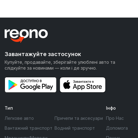
Завантажуйте застосунок
Купуйте, продавайте, зберігайте улюблені авто та
слідкуйте за новинами — коли і де зручно.
Тип
Інфо
Легкове авто
Причепи та аксесуари
Про Нас
Вантажний транспорт
Водний транспорт
Допомога
Мотоцикли/Мопеди
Пошук