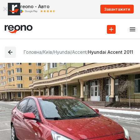
reono - Авто
Завантажити
Головна
/
Київ
/
Hyundai
/
Accent
/
Hyundai Accent 2011