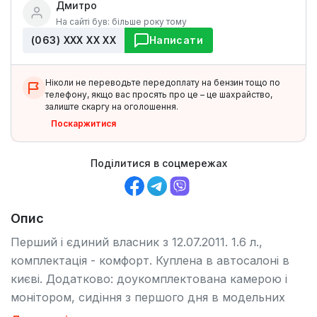
Дмитро
На сайті був: більше року тому
(063) ХХХ ХХ ХХ
Написати
Ніколи не переводьте передоплату на бензин тощо по
телефону, якщо вас просять про це – це шахрайство,
залиште скаргу на оголошення.
Поскаржитися
Поділитися в соцмережах
Опис
Перший і єдиний власник з 12.07.2011. 1.6 л.,
комплектація - комфорт. Куплена в автосалоні в
києві. Додатково: доукомплектована камерою і
монітором, сидіння з першого дня в модельних
чохлах, проведено антикоризаційну обробку,