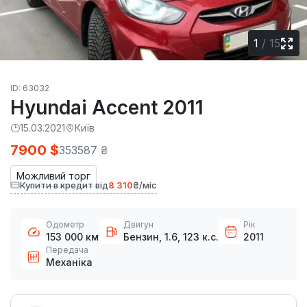
1
/
15
ID: 63032
Hyundai Accent 2011
15.03.2021
Київ
7900 $
353587 ₴
Можливий торг
Купити в кредит від
8 310
₴/міс
Одометр
Двигун
Рік
153 000 км
Бензин, 1.6, 123 к.с.
2011
Передача
Механіка