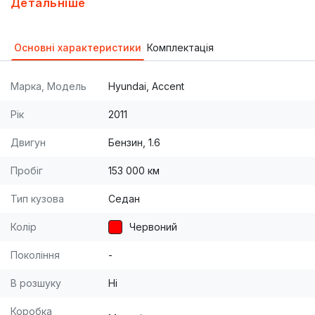
Детальніше
тонування. То проходила відповідно до
регламенту. В комплекті з авто - два комплекта
Основні характеристики
Комплектація
ключей і колес (літо на дисках). Газ не
встановлювався. Вітається перевірка на вашому
Марка, Модель
Hyundai, Accent
сто.
Рік
2011
Двигун
Бензин, 1.6
Пробіг
153 000 км
Тип кузова
Седан
Колір
Червоний
Покоління
-
В розшуку
Ні
Коробка