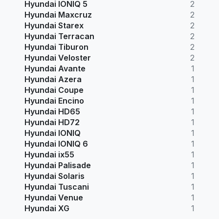
Hyundai IONIQ 5
2
Hyundai Maxcruz
2
Hyundai Starex
2
Hyundai Terracan
2
Hyundai Tiburon
2
Hyundai Veloster
2
Hyundai Avante
1
Hyundai Azera
1
Hyundai Coupe
1
Hyundai Encino
1
Hyundai HD65
1
Hyundai HD72
1
Hyundai IONIQ
1
Hyundai IONIQ 6
1
Hyundai ix55
1
Hyundai Palisade
1
Hyundai Solaris
1
Hyundai Tuscani
1
Hyundai Venue
1
Hyundai XG
1