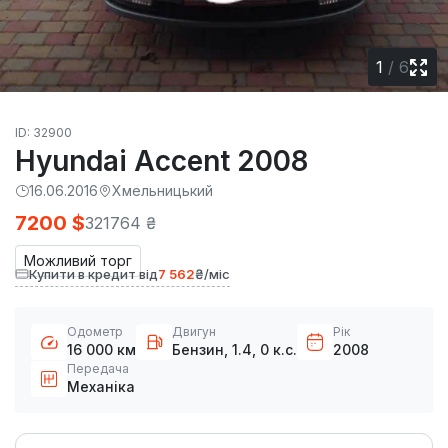
1
/
6
ID: 32900
Hyundai Accent 2008
16.06.2016
Хмельницький
7200 $
321764 ₴
Можливий торг
Купити в кредит від
7 562
₴/міс
Одометр
Двигун
Рік
16 000 км
Бензин, 1.4, 0 к.с.
2008
Передача
Механіка