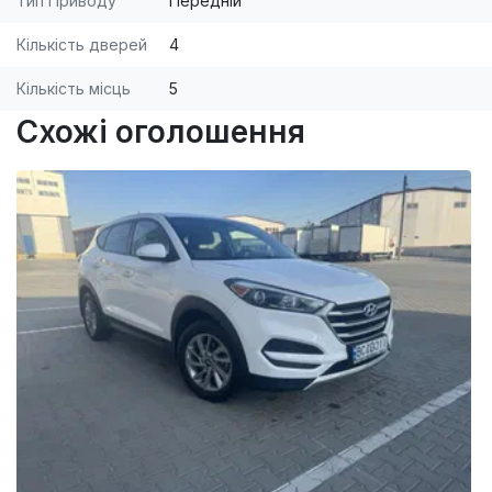
Тип Приводу
Передній
Кількість дверей
4
Кількість місць
5
Схожі оголошення