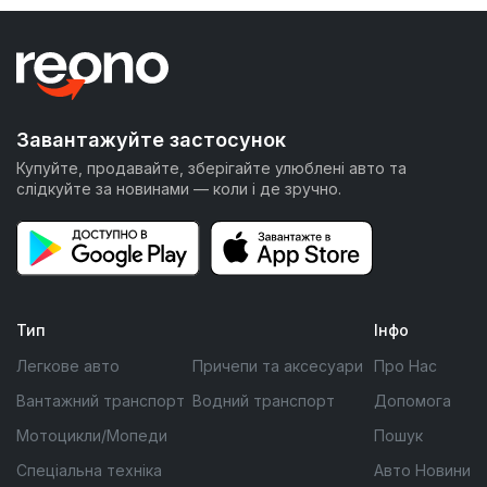
Завантажуйте застосунок
Купуйте, продавайте, зберігайте улюблені авто та
слідкуйте за новинами — коли і де зручно.
Тип
Інфо
Легкове авто
Причепи та аксесуари
Про Нас
Вантажний транспорт
Водний транспорт
Допомога
Мотоцикли/Мопеди
Пошук
Спеціальна техніка
Авто Новини