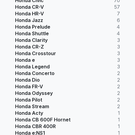
Honda Civic
70
Honda CR-V
57
Honda HR-V
7
Honda Jazz
6
Honda Prelude
4
Honda Shuttle
4
Honda Clarity
3
Honda CR-Z
3
Honda Crosstour
3
Honda e
3
Honda Legend
3
Honda Concerto
2
Honda Dio
2
Honda FR-V
2
Honda Odyssey
2
Honda Pilot
2
Honda Stream
2
Honda Acty
1
Honda CB 600F Hornet
1
Honda CBR 400R
1
Honda e:NS1
1