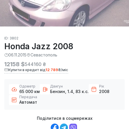
ID: 3802
Honda Jazz 2008
06.11.2015
Севастополь
12158 $
544160 ₴
Купити в кредит від
12 789
₴/міс
Одометр
Двигун
Рік
65 000 км
Бензин, 1.4, 83 к.с.
2008
Передача
Автомат
Поділитися в соцмережах