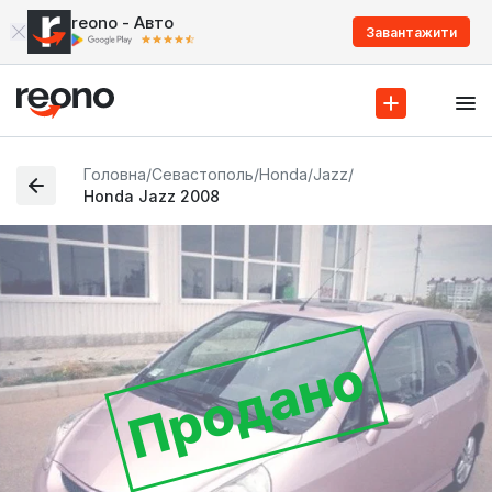
reono - Авто
Завантажити
Головна
/
Севастополь
/
Honda
/
Jazz
/
Honda Jazz 2008
Продано