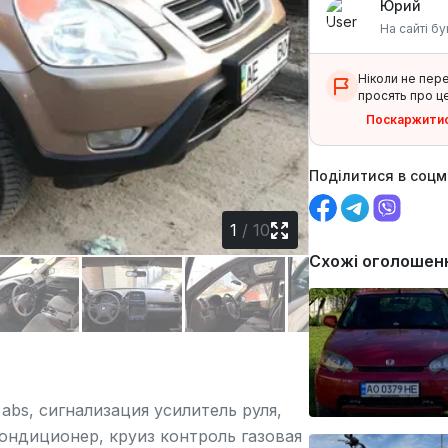
Юрий
На сайті бу
Ніколи не пер
просять про це
Поскаржити
Поділитися в соц
1
/
10
Схожі оголошен
abs, сигнализация усилитель руля,
ондиционер, круиз контроль газовая