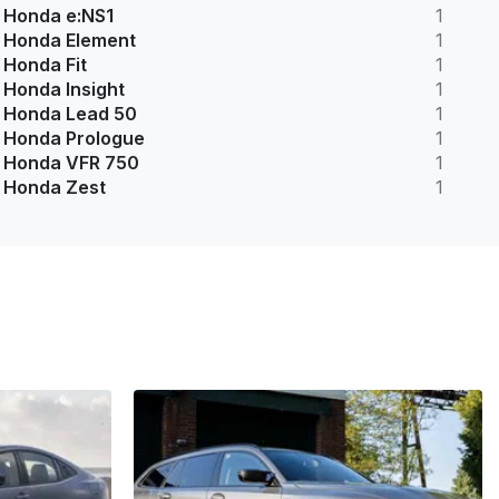
Honda e:NS1
1
Honda Element
1
Honda Fit
1
Honda Insight
1
Honda Lead 50
1
Honda Prologue
1
Honda VFR 750
1
Honda Zest
1