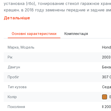
установка (гбо), тонирование стекол гаражное хран
крашен. в 2018 году заменены передние и задние а
заменой всех масел, жидкостей и фильтров, заправ
Детальніше
Основні характеристики
Комплектація
Марка, Модель
Hond
Рік
2003
Двигун
Бензи
Пробіг
307 
Тип кузова
Сед
Колір
Покоління
II 20