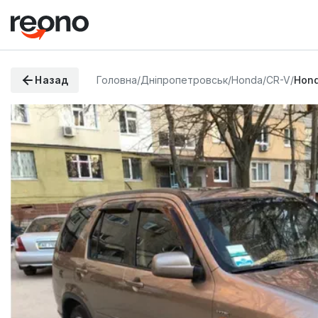
Назад
Головна
/
Дніпропетровськ
/
Honda
/
CR-V
/
Hond