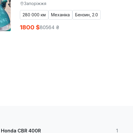
Запоріжжя
280 000 км
Механіка
Бензин, 2.0
1800 $
80564 ₴
Honda CBR 400R
1