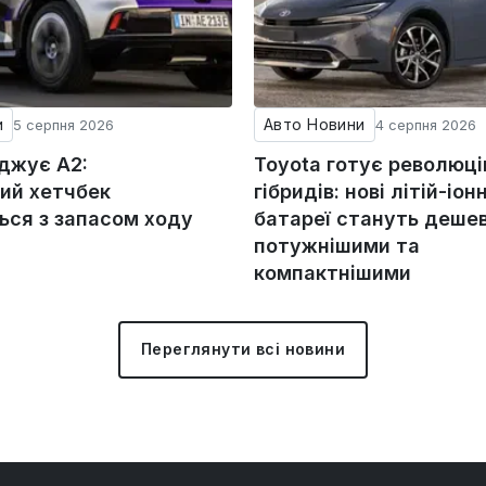
и
Авто Новини
5 серпня 2026
4 серпня 2026
оджує A2:
Toyota готує революц
ий хетчбек
гібридів: нові літій-іонн
ься з запасом ходу
батареї стануть деше
потужнішими та
компактнішими
Переглянути всі новини