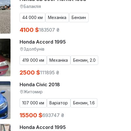
Балаклія
44 000 км
Механіка
Бензин
4100 $
183507 ₴
Honda Accord 1995
Здолбунів
419 000 км
Механіка
Бензин, 2.0
2500 $
111895 ₴
Honda Civic 2018
Житомир
107 000 км
Варіатор
Бензин, 1.6
15500 $
693747 ₴
Honda Accord 1995