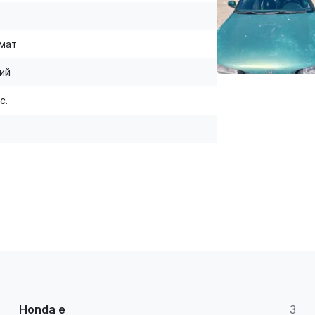
мат
ий
с.
Honda e
3