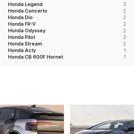
Honda Legend
3
Honda Concerto
2
Honda Dio
2
Honda FR-V
2
Honda Odyssey
2
Honda Pilot
2
Honda Stream
2
Honda Acty
1
Honda CB 600F Hornet
1