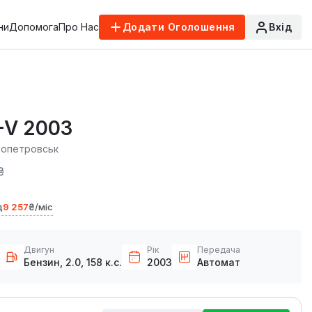
ни
Допомога
Про Нас
Додати Оголошення
Вхід
-V 2003
ропетровськ
₴
д
9 257
₴/міс
Двигун
Рік
Передача
Бензин, 2.0, 158 к.с.
2003
Автомат