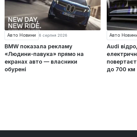
Авто Новини
Авто Новин
6 серпня 2026
BMW показала рекламу
Audi відр
«Людини-павука» прямо на
електричн
екранах авто — власники
повертаєт
обурені
до 700 км