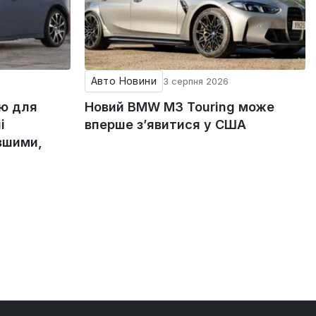
Авто Новини
3 серпня 2026
ію для
Новий BMW M3 Touring може
і
вперше з’явитися у США
вшими,