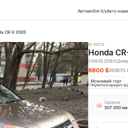
Автомобілі б/у
Авто нови
a CR-V 2003
ID: 42273
Honda CR
09.05.2018
Дніп
8800 $
393870 
Можливий торг
Купити в кредит ві
Одометр
307 000 км