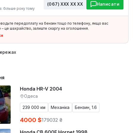
(067) ХХХ ХХ ХХ
Написати
в: більше року тому
еводьте передоплату на бензин тощо по телефону, якщо вас
 – це шахрайство, залиште скаргу на оголошення.
ся
мережах
ня
Honda HR-V 2004
Одеса
239 000 км
Механіка
Бензин, 1.6
4000 $
179032 ₴
Honda CB 600F Hornet 1998