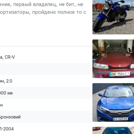
ение, первый владелец, не бит, не
мортизаторы, пройдено полное то с
лен кондиционер.
a, CR-V
н, 2.0
000 км
ан
Бронзовий
01-2004