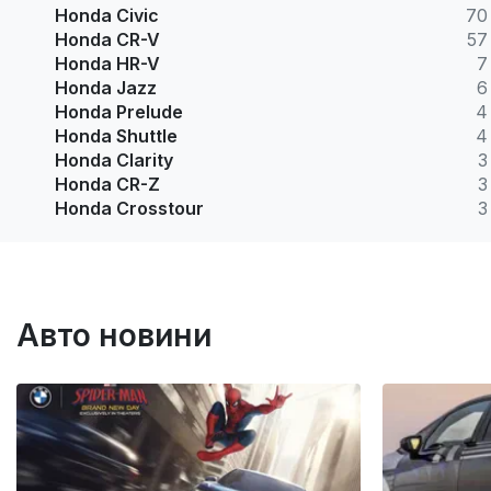
Honda Civic
70
Honda CR-V
57
Honda HR-V
7
Honda Jazz
6
Honda Prelude
4
Honda Shuttle
4
Honda Clarity
3
Honda CR-Z
3
Honda Crosstour
3
Авто новини