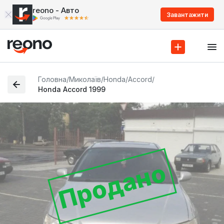
reono - Авто
Завантажити
Головна
/
Миколаїв
/
Honda
/
Accord
/
Honda Accord 1999
Продано