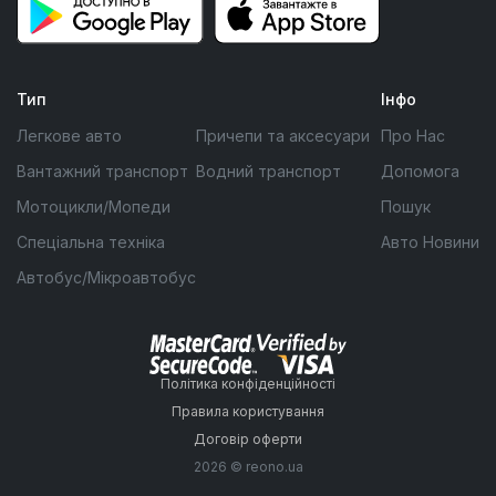
Тип
Інфо
Легкове авто
Причепи та аксесуари
Про Нас
Вантажний транспорт
Водний транспорт
Допомога
Мотоцикли/Мопеди
Пошук
Спеціальна техніка
Авто Новини
Автобус/Мікроавтобус
Політика конфіденційності
Правила користування
Договір оферти
2026 © reono.ua