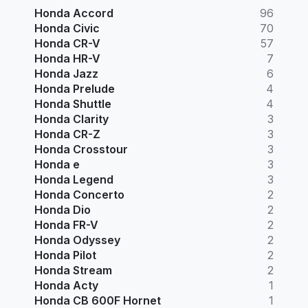
Honda Accord
96
Honda Civic
70
Honda CR-V
57
Honda HR-V
7
Honda Jazz
6
Honda Prelude
4
Honda Shuttle
4
Honda Clarity
3
Honda CR-Z
3
Honda Crosstour
3
Honda e
3
Honda Legend
3
Honda Concerto
2
Honda Dio
2
Honda FR-V
2
Honda Odyssey
2
Honda Pilot
2
Honda Stream
2
Honda Acty
1
Honda CB 600F Hornet
1