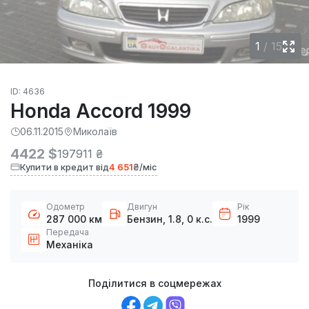
1
/
15
ID: 4636
Honda Accord 1999
06.11.2015
Миколаїв
4422 $
197911 ₴
Купити в кредит від
4 651
₴/міс
Одометр
Двигун
Рік
287 000 км
Бензин, 1.8, 0 к.с.
1999
Передача
Механіка
Поділитися в соцмережах