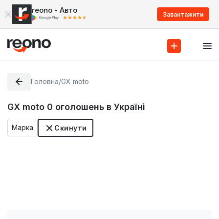
reono - Авто
Завантажити
Головна
/
GX moto
GX moto
0
оголошень в Україні
Марка
Скинути