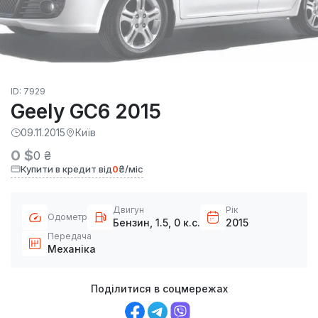
ID: 7929
Geely GC6 2015
09.11.2015
Київ
0 $
0 ₴
Купити в кредит від
0
₴/міс
Двигун
Рік
Одометр
Бензин, 1.5, 0 к.с.
2015
Передача
Механіка
Поділитися в соцмережах