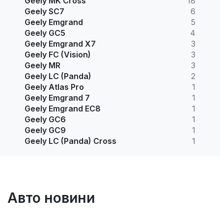
Geely MK Cross
18
Geely SC7
6
Geely Emgrand
5
Geely GC5
4
Geely Emgrand X7
3
Geely FC (Vision)
3
Geely MR
3
Geely LC (Panda)
2
Geely Atlas Pro
1
Geely Emgrand 7
1
Geely Emgrand EC8
1
Geely GC6
1
Geely GC9
1
Geely LC (Panda) Cross
1
Авто новини