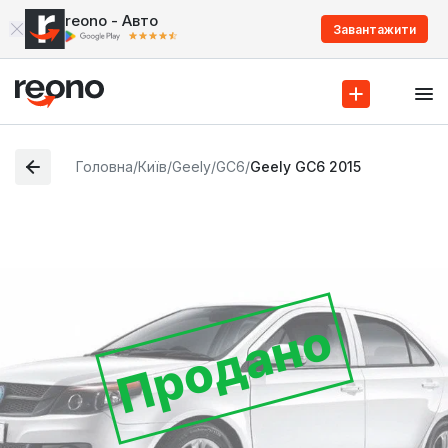
reono - Авто
Завантажити
Головна
/
Київ
/
Geely
/
GC6
/
Geely GC6 2015
Продано