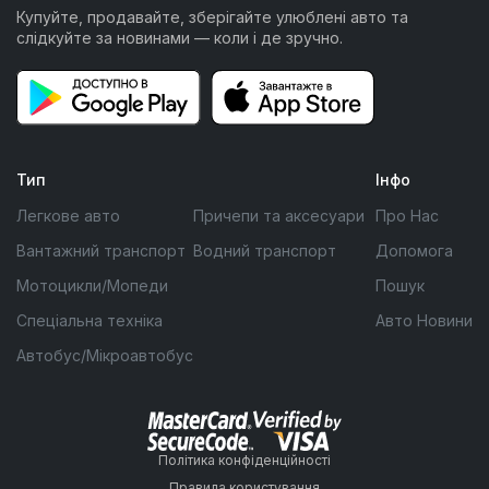
Купуйте, продавайте, зберігайте улюблені авто та
слідкуйте за новинами — коли і де зручно.
Тип
Інфо
Легкове авто
Причепи та аксесуари
Про Нас
Вантажний транспорт
Водний транспорт
Допомога
Мотоцикли/Мопеди
Пошук
Спеціальна техніка
Авто Новини
Автобус/Мікроавтобус
Політика конфіденційності
Правила користування