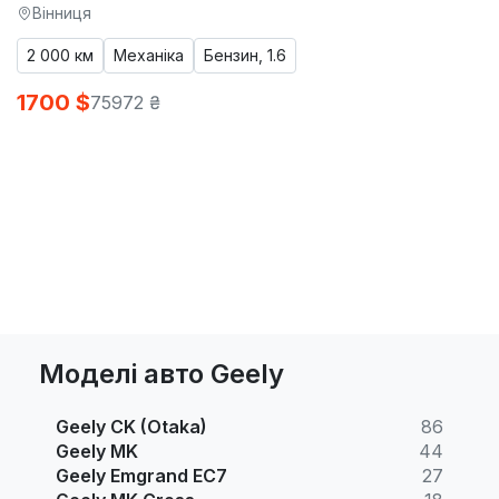
Вінниця
2 000 км
Механіка
Бензин, 1.6
1700 $
75972 ₴
Моделі авто Geely
Geely CK (Otaka)
86
Geely MK
44
Geely Emgrand EC7
27