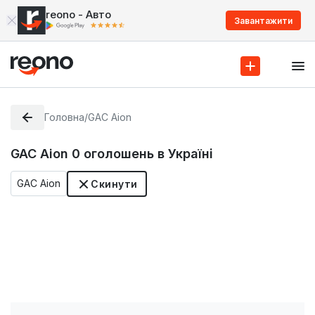
reono - Авто
Завантажити
Головна
/
GAC Aion
GAC Aion
0
оголошень в Україні
GAC Aion
Скинути