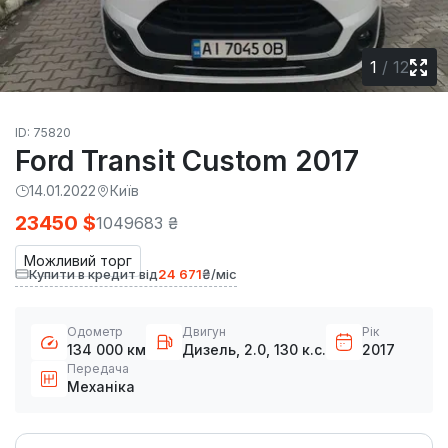
1
/
12
ID: 75820
Ford Transit Custom 2017
14.01.2022
Київ
23450 $
1049683 ₴
Можливий торг
Купити в кредит від
24 671
₴/міс
Одометр
Двигун
Рік
134 000 км
Дизель, 2.0, 130 к.с.
2017
Передача
Механіка