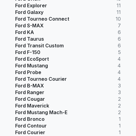
Ford Explorer
11
Ford Galaxy
11
Ford Tourneo Connect
10
Ford S-MAX
7
Ford KA
6
Ford Taurus
6
Ford Transit Custom
6
Ford F-150
5
Ford EcoSport
4
Ford Mustang
4
Ford Probe
4
Ford Tourneo Courier
4
Ford B-MAX
3
Ford Ranger
3
Ford Cougar
2
Ford Maverick
2
Ford Mustang Mach-E
2
Ford Bronco
1
Ford Contour
1
Ford Courier
1