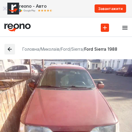
reono - Авто
Завантажити
Головна
/
Миколаїв
/
Ford
/
Sierra
/
Ford Sierra 1988