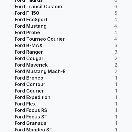
Ford Transit Custom
6
Ford F-150
5
Ford EcoSport
4
Ford Mustang
4
Ford Probe
4
Ford Tourneo Courier
4
Ford B-MAX
3
Ford Ranger
3
Ford Cougar
2
Ford Maverick
2
Ford Mustang Mach-E
2
Ford Bronco
1
Ford Contour
1
Ford Courier
1
Ford Expedition
1
Ford Flex
1
Ford Focus RS
1
Ford Focus ST
1
Ford Granada
1
Ford Mondeo ST
1