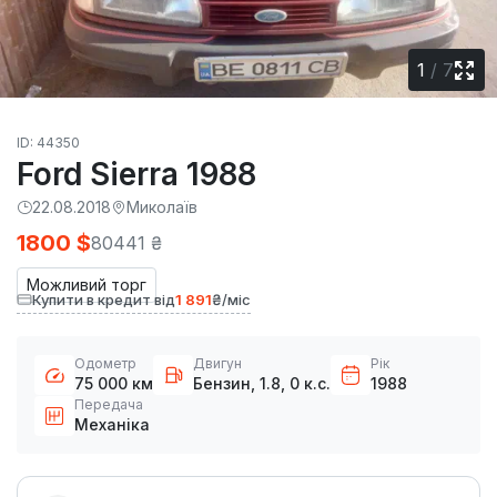
1
/
7
ID: 44350
Ford Sierra 1988
22.08.2018
Миколаїв
1800 $
80441 ₴
Можливий торг
Купити в кредит від
1 891
₴/міс
Одометр
Двигун
Рік
75 000 км
Бензин, 1.8, 0 к.с.
1988
Передача
Механіка