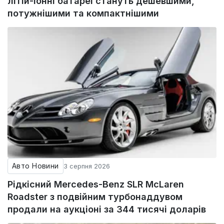
літій-іонні батареї стануть дешевшими,
потужнішими та компактнішими
Авто Новини
3 серпня 2026
Рідкісний Mercedes-Benz SLR McLaren
Roadster з подвійним турбонаддувом
продали на аукціоні за 344 тисячі доларів