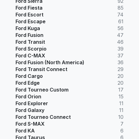
Ford Sierra
92
Ford Fiesta
85
Ford Escort
74
Ford Escape
61
Ford Kuga
56
Ford Fusion
47
Ford Transit
46
Ford Scorpio
39
Ford C-MAX
37
Ford Fusion (North America)
36
Ford Transit Connect
29
Ford Cargo
20
Ford Edge
20
Ford Tourneo Custom
17
Ford Orion
15
Ford Explorer
11
Ford Galaxy
11
Ford Tourneo Connect
10
Ford S-MAX
7
Ford KA
6
Ford Taurus
6