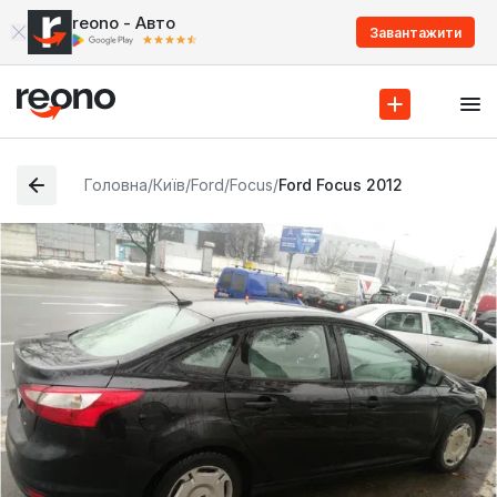
reono - Авто
Завантажити
Головна
/
Київ
/
Ford
/
Focus
/
Ford Focus 2012