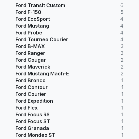
Ford Transit Custom
6
Ford F-150
5
Ford EcoSport
4
Ford Mustang
4
Ford Probe
4
Ford Tourneo Courier
4
Ford B-MAX
3
Ford Ranger
3
Ford Cougar
2
Ford Maverick
2
Ford Mustang Mach-E
2
Ford Bronco
1
Ford Contour
1
Ford Courier
1
Ford Expedition
1
Ford Flex
1
Ford Focus RS
1
Ford Focus ST
1
Ford Granada
1
Ford Mondeo ST
1