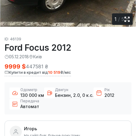
1
/
5
ID: 46139
Ford Focus 2012
05.12.2018
Київ
9999 $
447581 ₴
Купити в кредит від
10 519
₴/міс
Одометр
Двигун
Рік
130 000 км
Бензин, 2.0, 0 к.с.
2012
Передача
Автомат
Игорь
На сайті був: більше року тому