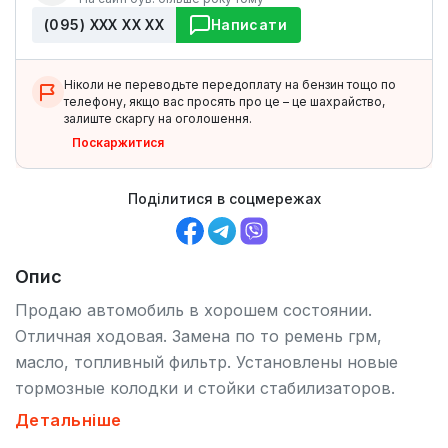
(095) ХХХ ХХ ХХ
Написати
Ніколи не переводьте передоплату на бензин тощо по
телефону, якщо вас просять про це – це шахрайство,
залиште скаргу на оголошення.
Поскаржитися
Поділитися в соцмережах
Опис
Продаю автомобиль в хорошем состоянии.
Отличная ходовая. Замена по то ремень грм,
масло, топливный фильтр. Установлены новые
тормозные колодки и стойки стабилизаторов.
Маленький пробег. Экономная по расходу
Детальніше
бензина. Удобная для передвижения и парковки в