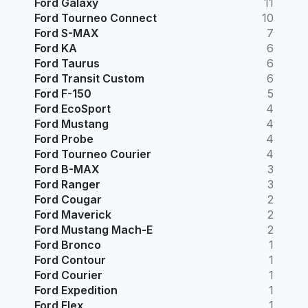
Ford Galaxy
11
Ford Tourneo Connect
10
Ford S-MAX
7
Ford KA
6
Ford Taurus
6
Ford Transit Custom
6
Ford F-150
5
Ford EcoSport
4
Ford Mustang
4
Ford Probe
4
Ford Tourneo Courier
4
Ford B-MAX
3
Ford Ranger
3
Ford Cougar
2
Ford Maverick
2
Ford Mustang Mach-E
2
Ford Bronco
1
Ford Contour
1
Ford Courier
1
Ford Expedition
1
Ford Flex
1