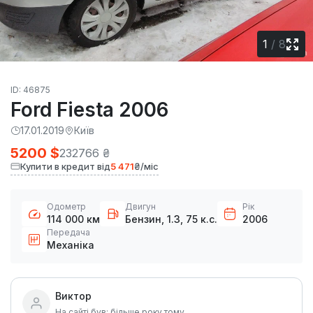
1
/
8
ID: 46875
Ford Fiesta 2006
17.01.2019
Київ
5200 $
232766 ₴
Купити в кредит від
5 471
₴/міс
Одометр
Двигун
Рік
114 000 км
Бензин, 1.3, 75 к.с.
2006
Передача
Механіка
Виктор
На сайті був: більше року тому