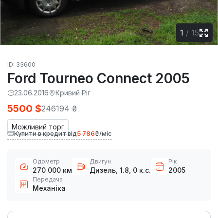
1
/
15
ID: 33600
Ford Tourneo Connect 2005
23.06.2016
Кривий Ріг
5500 $
246194 ₴
Можливий торг
Купити в кредит від
5 786
₴/міс
Одометр
Двигун
Рік
270 000 км
Дизель, 1.8, 0 к.с.
2005
Передача
Механіка