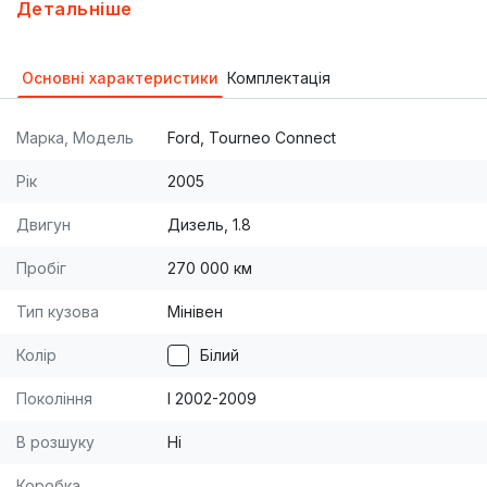
Машина в отличном состоянии, сел и поехал! Не
Детальніше
требует вложений! Масла, фильтры, ремни -
поменяны! Сиденья трансформеры - легко
Основні характеристики
Комплектація
складываются или снимаются. Идеален для семьи.
Очень ухожен, всё делалось для себя! Двигатель
Марка, Модель
Ford, Tourneo Connect
работает как часы! Очень экономичен!
+380679952882
Рік
2005
Двигун
Дизель, 1.8
Пробіг
270 000 км
Тип кузова
Мінівен
Колір
Білий
Покоління
I 2002-2009
В розшуку
Ні
Коробка