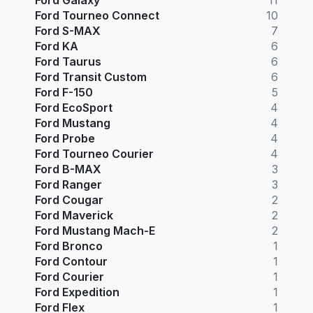
Ford Tourneo Connect
10
Ford S-MAX
7
Ford KA
6
Ford Taurus
6
Ford Transit Custom
6
Ford F-150
5
Ford EcoSport
4
Ford Mustang
4
Ford Probe
4
Ford Tourneo Courier
4
Ford B-MAX
3
Ford Ranger
3
Ford Cougar
2
Ford Maverick
2
Ford Mustang Mach-E
2
Ford Bronco
1
Ford Contour
1
Ford Courier
1
Ford Expedition
1
Ford Flex
1