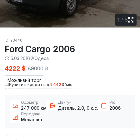
1
/
8
ID: 23440
Ford Cargo 2006
15.03.2016
Одеса
4222 $
189000 ₴
Можливий торг
Купити в кредит від
4 442
₴/міс
Одометр
Двигун
Рік
247 000 км
Дизель, 2.0, 0 к.с.
2006
Передача
Механіка