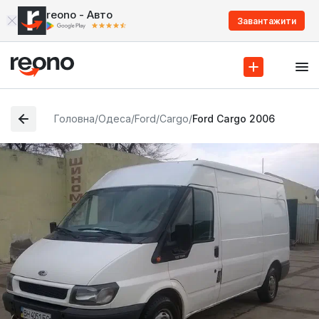
reono - Авто
Завантажити
Головна
/
Одеса
/
Ford
/
Cargo
/
Ford Cargo 2006