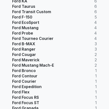
Ford KA
6
Ford Taurus
6
Ford Transit Custom
6
Ford F-150
5
Ford EcoSport
4
Ford Mustang
4
Ford Probe
4
Ford Tourneo Courier
4
Ford B-MAX
3
Ford Ranger
3
Ford Cougar
2
Ford Maverick
2
Ford Mustang Mach-E
2
Ford Bronco
1
Ford Contour
1
Ford Courier
1
Ford Expedition
1
Ford Flex
1
Ford Focus RS
1
Ford Focus ST
1
Ford Granada
1