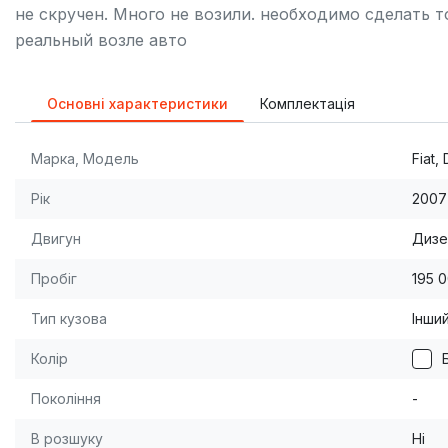
не скручен. Много не возили. необходимо сделать т
реальный возле авто
Основні характеристики
Комплектація
Марка, Модель
Fiat,
Рік
2007
Двигун
Дизе
Пробіг
195 
Тип кузова
Інши
Колір
Покоління
-
В розшуку
Ні