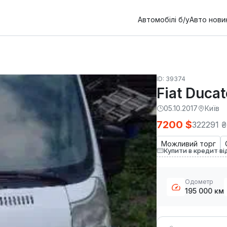
Автомобілі б/у
Авто нови
ID: 39374
Fiat Duca
05.10.2017
Київ
7200 $
322291 ₴
Можливий торг
Купити в кредит ві
Одометр
195 000 км