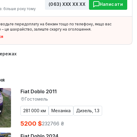
(063) ХХХ ХХ ХХ
Написати
в: більше року тому
еводьте передоплату на бензин тощо по телефону, якщо вас
 – це шахрайство, залиште скаргу на оголошення.
ся
мережах
ня
Fiat Doblo 2011
Гостомель
281 000 км
Механіка
Дизель, 1.3
5200 $
232766 ₴
Fiat Doblo 2024