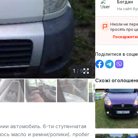
Богдан
На сайті бу
Ніколи не пер
просять про це
Поскаржити
Поділитися в соц
1
/
9
Схожі оголошен
ии автомобиль. 6-ти ступенчатая
лось масло и ремни/ролики). пробег