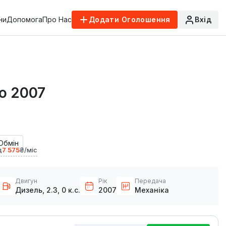
ни
Допомога
Про Нас
Додати Оголошення
Вхід
to 2007
Обмін
д
7 575
₴/міс
Двигун
Рік
Передача
Дизель, 2.3, 0 к.с.
2007
Механіка