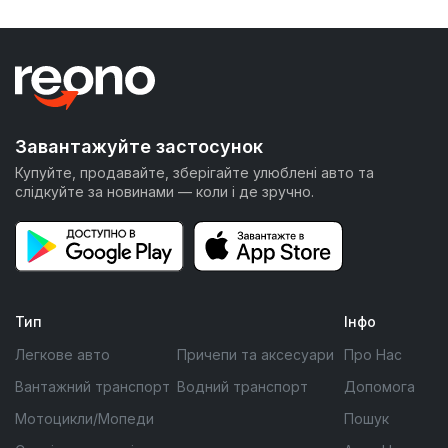
Завантажуйте застосунок
Купуйте, продавайте, зберігайте улюблені авто та
слідкуйте за новинами — коли і де зручно.
Тип
Інфо
Легкове авто
Причепи та аксесуари
Про Нас
Вантажний транспорт
Водний транспорт
Допомога
Мотоцикли/Мопеди
Пошук