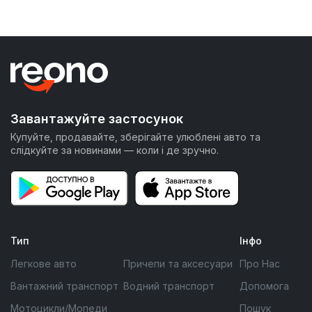
Завантажуйте застосунок
Купуйте, продавайте, зберігайте улюблені авто та
слідкуйте за новинами — коли і де зручно.
Тип
Інфо
Легкове авто
Причепи та аксесуари
Про Нас
Вантажний транспорт
Водний транспорт
Допомога
Мотоцикли/Мопеди
Пошук