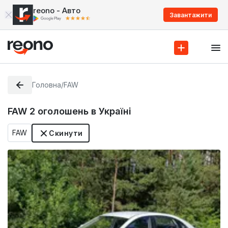
reono - Авто
Завантажити
Головна
/
FAW
FAW
2
оголошень в Україні
FAW
Скинути