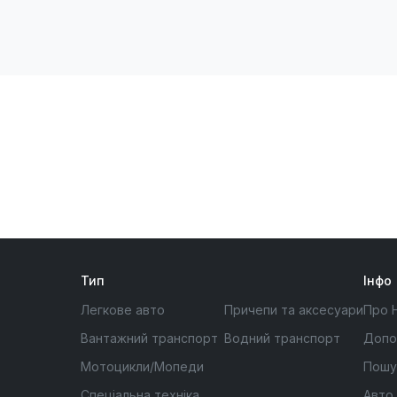
Тип
Інфо
Легкове авто
Причепи та аксесуари
Про 
Вантажний транспорт
Водний транспорт
Допо
Мотоцикли/Мопеди
Пошу
Спеціальна техніка
Авто