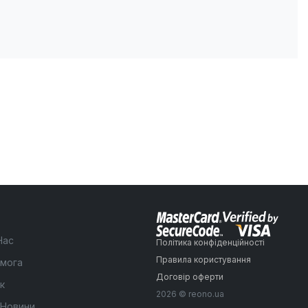
Нас
Політика конфіденційності
Правила користування
мога
Договір оферти
к
2026 © reono.ua
 Новини