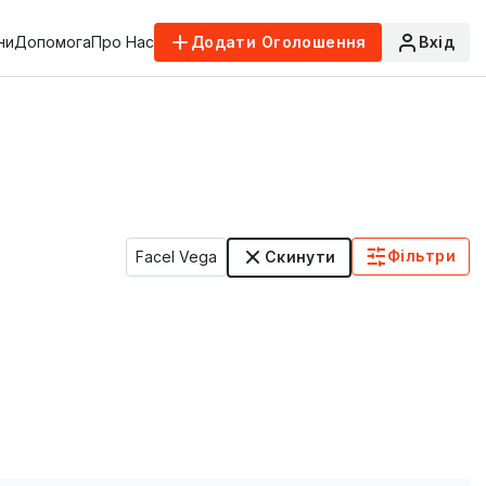
ни
Допомога
Про Нас
Додати Оголошення
Вхід
Фільтри
Facel Vega
Скинути