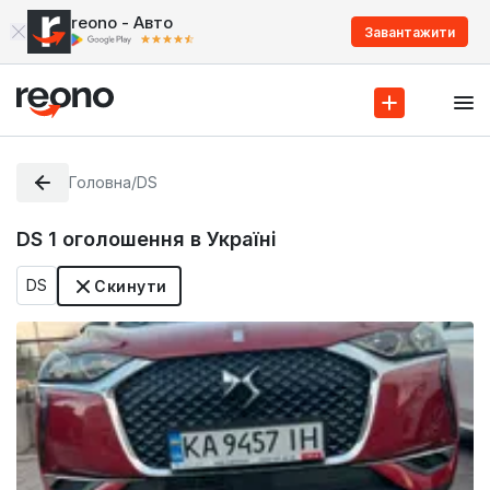
reono - Авто
Завантажити
Головна
/
DS
DS
1
оголошення в Україні
DS
Скинути