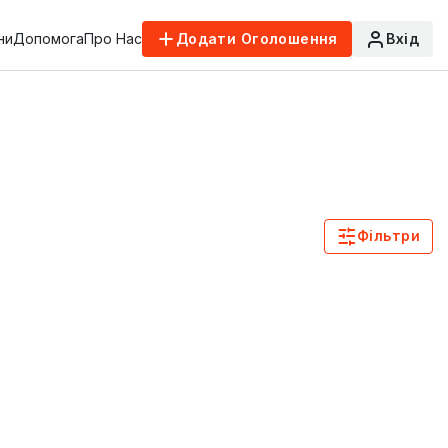
ни
Допомога
Про Нас
Додати Оголошення
Вхід
Фільтри