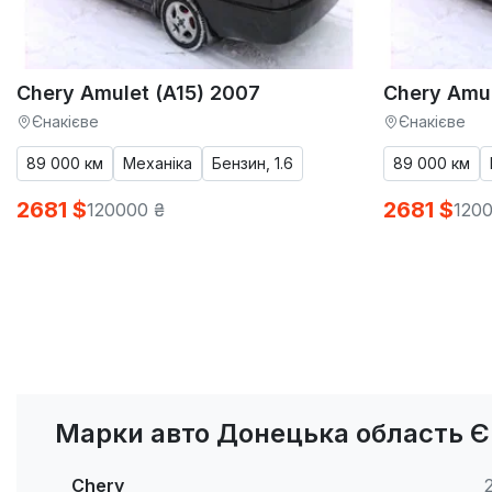
Chery Amulet (A15) 2007
Chery Amul
Єнакієве
Єнакієве
89 000 км
Механіка
Бензин, 1.6
89 000 км
2681 $
2681 $
120000 ₴
1200
Марки авто Донецька область Є
Chery