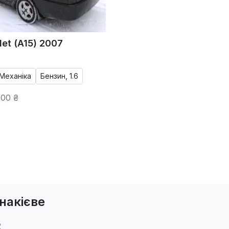
et (A15) 2007
Механіка
Бензин, 1.6
00 ₴
накієве
2