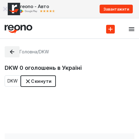
reono - Авто
Завантажити
Головна
/
DKW
DKW
0
оголошень в Україні
DKW
Скинути