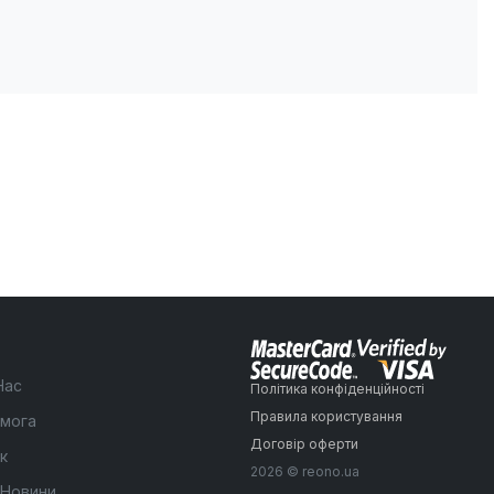
Нас
Політика конфіденційності
Правила користування
мога
Договір оферти
к
2026 © reono.ua
 Новини