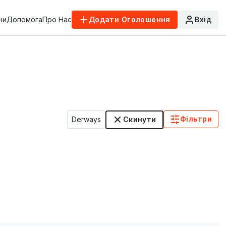
ни
Допомога
Про Нас
Додати Оголошення
Вхід
Фільтри
Derways
Скинути