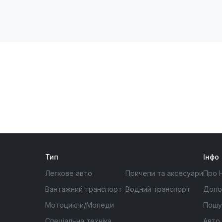
Тип
Інфо
Легкове авто
Причепи та аксесуари
Про 
Вантажний транспорт
Водний транспорт
Допо
Мотоцикли/Мопеди
Пошу
Спеціальна техніка
Авто