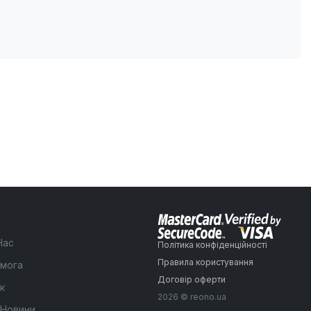
Нас
Політика конфіденційності
Правила користування
мога
Договір оферти
к
2026 © reono.ua
 Новини