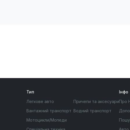
Тип
Інфо
Легкове авто
Причепи та аксесуари
Про 
Вантажний транспорт
Водний транспорт
Допо
Мотоцикли/Мопеди
Пошу
Спеціальна техніка
Авто