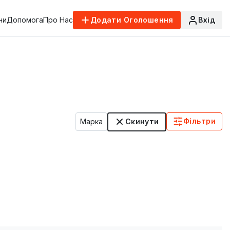
ни
Допомога
Про Нас
Додати Оголошення
Вхід
Фільтри
Марка
Скинути