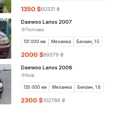
1350 $
60331 ₴
Daewoo Lanos 2007
Полтава
131 000 км
Механіка
Бензин, 1.5
2000 $
89379 ₴
Daewoo Lanos 2008
Київ
135 000 км
Механіка
Бензин, 1.6
2300 $
102786 ₴