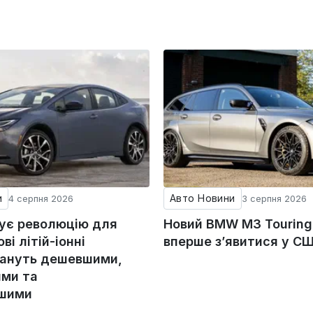
и
Авто Новини
4 серпня 2026
3 серпня 2026
тує революцію для
Новий BMW M3 Tourin
ові літій-іонні
вперше з’явитися у С
тануть дешевшими,
ми та
ішими