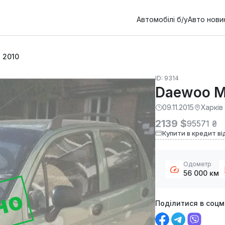
Автомобілі б/у
Авто нови
 2010
ID: 9314
Daewoo M
09.11.2015
Харків
2139 $
95571 ₴
Купити в кредит ві
Одометр
56 000 км
но
Поділитися в соц