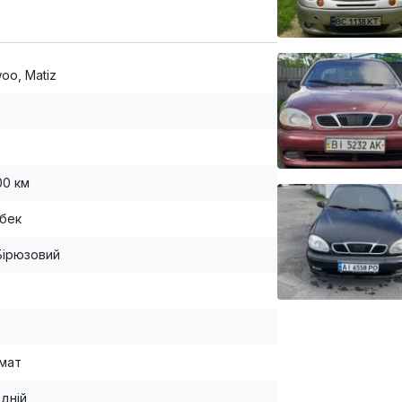
oo, Matiz
00 км
бек
Бірюзовий
мат
дній