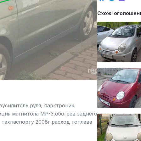
Схожі оголошен
усилитель руля, парктроник,
ция магнитола МР-3,обогрев заднего
о техпаспорту 2008г расход топлева