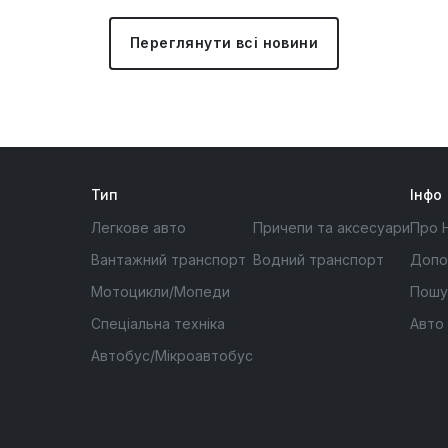
Переглянути всі новини
Тип
Інфо
Легкове авто
Причепи та аксесуари
Про 
Вантажний транспорт
Водний транспорт
Допо
Мотоцикли/Мопеди
Пошу
Спеціальна техніка
Авто
Автобус/Мікроавтобус