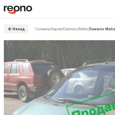
Назад
Головна
/
Харків
/
Daewoo
/
Matiz
/
Daewoo Matiz
Прода