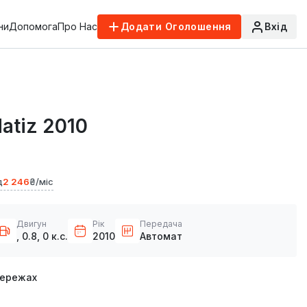
ни
Допомога
Про Нас
Додати Оголошення
Вхід
atiz 2010
д
2 246
₴/міс
Двигун
Рік
Передача
, 0.8, 0 к.с.
2010
Автомат
мережах