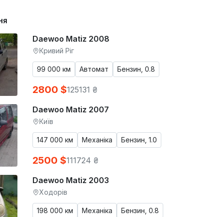
ня
Daewoo Matiz 2008
Кривий Ріг
99 000 км
Автомат
Бензин, 0.8
2800 $
125131 ₴
Daewoo Matiz 2007
Київ
147 000 км
Механіка
Бензин, 1.0
2500 $
111724 ₴
Daewoo Matiz 2003
Ходорів
198 000 км
Механіка
Бензин, 0.8