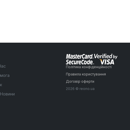
Нас
Політика конфіденційності
Правила користування
мога
Договір оферти
к
2026 © reono.ua
 Новини