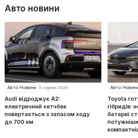
Авто новини
Авто Новини
Авто Новин
5 серпня 2026
Audi відроджує A2:
Toyota го
електричний хетчбек
гібридів: н
повертається з запасом ходу
батареї с
до 700 км
потужніши
компактн