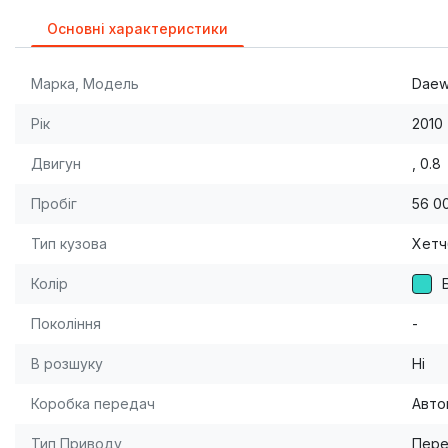
Основні характеристики
Марка, Модель
Daew
Рік
2010
Двигун
, 0.8
Пробіг
56 0
Тип кузова
Хетч
Колір
Покоління
-
В розшуку
Ні
Коробка передач
Авто
Тип Приводу
Пере