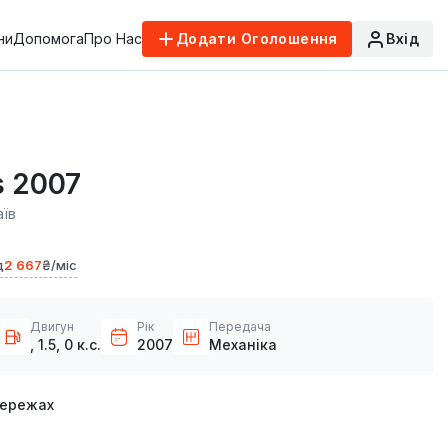
ни
Допомога
Про Нас
Додати Оголошення
Вхід
s 2007
аїв
д
2 667
₴/міс
Двигун
Рік
Передача
, 1.5, 0 к.с.
2007
Механіка
мережах