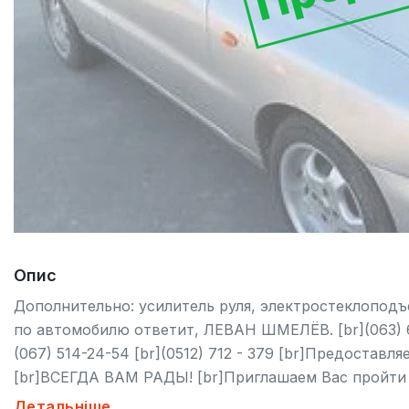
Опис
Дополнительно: усилитель руля, электростеклопод
по автомобилю ответит, ЛЕВАН ШМЕЛЁВ. [br](063) 681
(067) 514-24-54 [br](0512) 712 - 379 [br]Предоставл
[br]ВСЕГДА ВАМ РАДЫ! [br]Приглашаем Вас пройти 
предварительно записавшись.
Детальніше