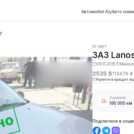
Автомобілі б/у
Авто нови
7
ID: 5857
ЗАЗ Lano
09.11.2015
Микол
2535 $
113476 ₴
Купити в кредит ві
Одометр
195 000 км
но
Поділитися в соц