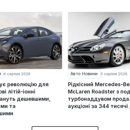
и
Авто Новини
4 серпня 2026
3 серпня 2026
тує революцію для
Рідкісний Mercedes-Be
ові літій-іонні
McLaren Roadster з по
тануть дешевшими,
турбонаддувом прода
ми та
аукціоні за 344 тисячі
ішими