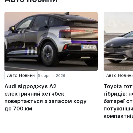
Авто Новини
Авто Новин
5 серпня 2026
Audi відроджує A2:
Toyota го
електричний хетчбек
гібридів: н
повертається з запасом ходу
батареї с
до 700 км
потужніши
компактн