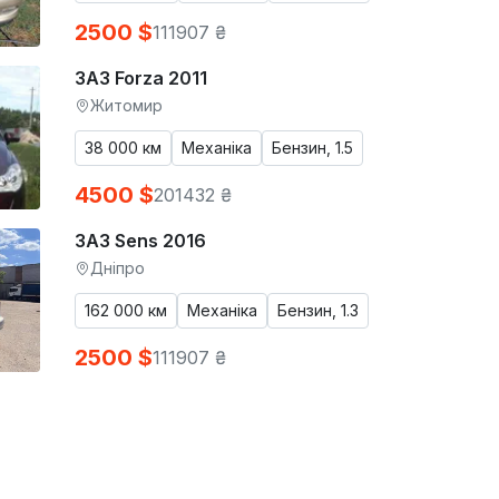
2500 $
111907 ₴
ЗАЗ Forza 2011
Житомир
38 000 км
Механіка
Бензин, 1.5
4500 $
201432 ₴
ЗАЗ Sens 2016
Дніпро
162 000 км
Механіка
Бензин, 1.3
2500 $
111907 ₴