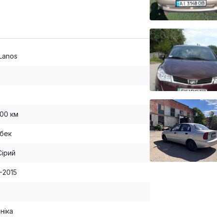
 Lanos
000 км
бек
Сірий
-2015
ніка