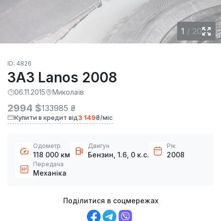
1
/
20
ID: 4826
ЗАЗ Lanos 2008
06.11.2015
Миколаїв
2994 $
133985 ₴
Купити в кредит від
3 149
₴/міс
Одометр
Двигун
Рік
118 000 км
Бензин, 1.6, 0 к.с.
2008
Передача
Механіка
Поділитися в соцмережах