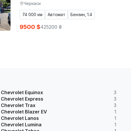
Черкаси
74 000 км
Автомат
Бензин, 1.4
9500 $
425200 ₴
Chevrolet Equinox
3
Chevrolet Express
3
Chevrolet Trax
3
Chevrolet Blazer EV
1
Chevrolet Lanos
1
Chevrolet Lumina
1