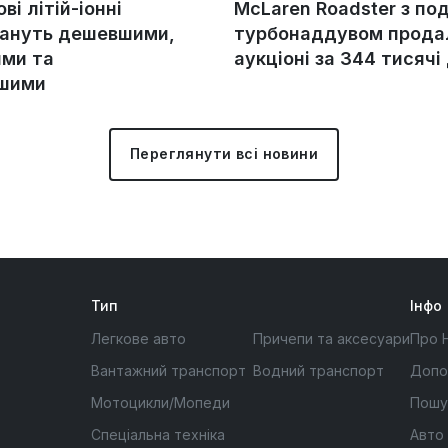
ові літій-іонні
McLaren Roadster з по
тануть дешевшими,
турбонаддувом прода
ми та
аукціоні за 344 тисячі
ішими
Переглянути всі новини
Тип
Інфо
Легкове авто
Причепи та аксесуари
Про 
Вантажний транспорт
Водний транспорт
Допо
Мотоцикли/Мопеди
Пошу
Спеціальна техніка
Авто