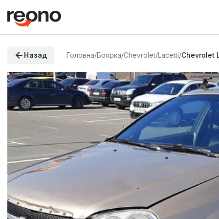
Назад
Головна
/
Боярка
/
Chevrolet
/
Lacetti
/
Chevrolet 