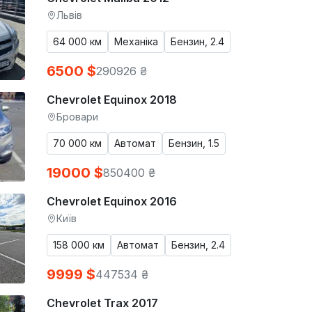
Львів
64 000 км
Механіка
Бензин, 2.4
6500 $
290926 ₴
Chevrolet Equinox 2018
Бровари
70 000 км
Автомат
Бензин, 1.5
19000 $
850400 ₴
Chevrolet Equinox 2016
Київ
158 000 км
Автомат
Бензин, 2.4
9999 $
447534 ₴
Chevrolet Trax 2017