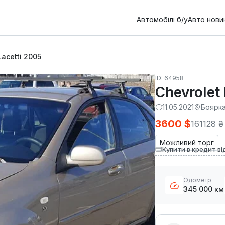
Автомобілі б/у
Авто нови
Lacetti 2005
ID: 64958
Chevrolet
11.05.2021
Боярк
3600 $
161128 ₴
Можливий торг
Купити в кредит ві
Одометр
345 000 км