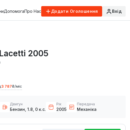
ни
Допомога
Про Нас
Додати Оголошення
Вхід
 Lacetti 2005
а
д
3 787
₴/міс
Двигун
Рік
Передача
Бензин, 1.8, 0 к.с.
2005
Механіка