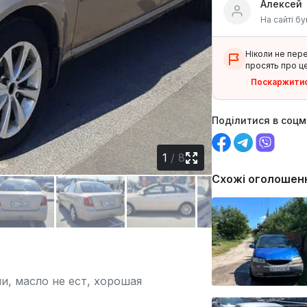
Алексей
На сайті бу
Ніколи не пер
просять про це
Поскаржити
Поділитися в соц
1
/
8
Схожі оголошен
и, масло не ест, хорошая