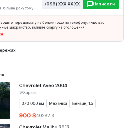
(096) ХХХ ХХ ХХ
Написати
в: більше року тому
еводьте передоплату на бензин тощо по телефону, якщо вас
 – це шахрайство, залиште скаргу на оголошення.
ся
мережах
ня
Chevrolet Aveo 2004
Харків
370 000 км
Механіка
Бензин, 1.5
900 $
40282 ₴
Chevrolet Malibu 2012