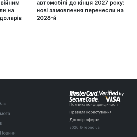
двійним
автомобілі до кінця 2027 року:
ли на
нові замовлення перенесли на
 доларів
2028-й
Нас
Політика конфіденційності
Правила користування
мога
Договір оферти
к
2026 © reono.ua
 Новини