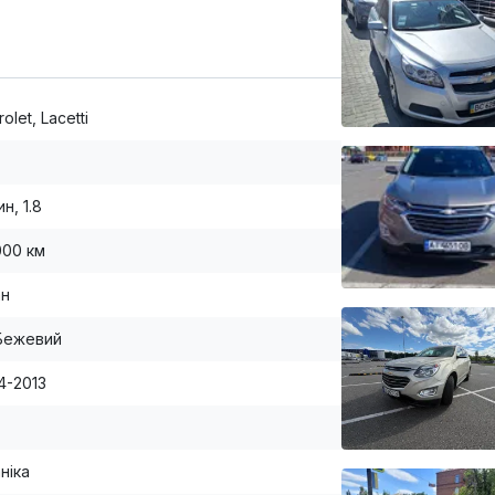
olet, Lacetti
н, 1.8
000 км
ан
Бежевий
4-2013
ніка