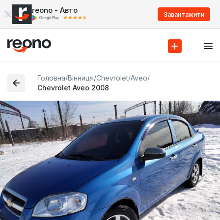
reono - Авто
Завантажити
Головна
/
Вінниця
/
Chevrolet
/
Aveo
/
Chevrolet Aveo 2008