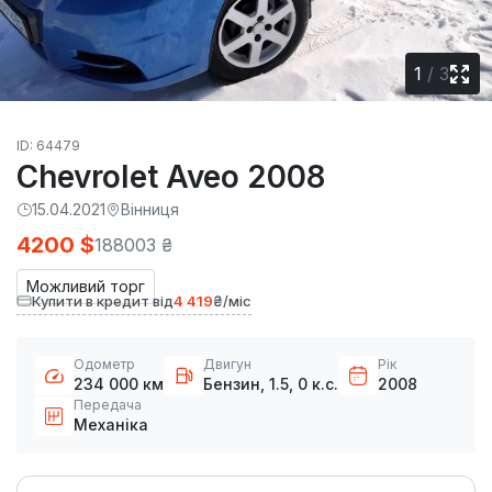
1
/
3
ID: 64479
Chevrolet Aveo 2008
15.04.2021
Вінниця
4200 $
188003 ₴
Можливий торг
Купити в кредит від
4 419
₴/міс
Одометр
Двигун
Рік
234 000 км
Бензин, 1.5, 0 к.с.
2008
Передача
Механіка