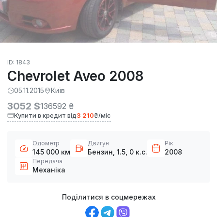
ID: 1843
Chevrolet Aveo 2008
05.11.2015
Київ
3052 $
136592 ₴
Купити в кредит від
3 210
₴/міс
Одометр
Двигун
Рік
145 000 км
Бензин, 1.5, 0 к.с.
2008
Передача
Механіка
Поділитися в соцмережах