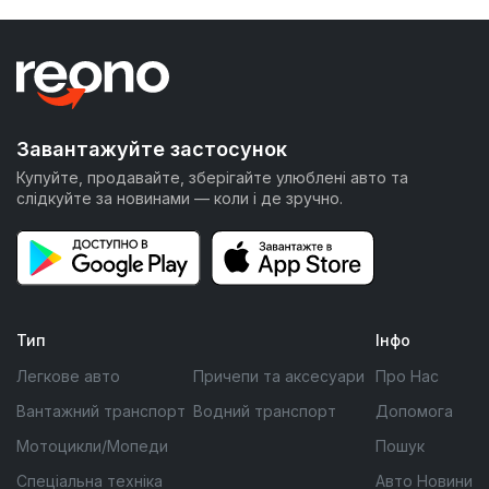
Завантажуйте застосунок
Купуйте, продавайте, зберігайте улюблені авто та
слідкуйте за новинами — коли і де зручно.
Тип
Інфо
Легкове авто
Причепи та аксесуари
Про Нас
Вантажний транспорт
Водний транспорт
Допомога
Мотоцикли/Мопеди
Пошук
Спеціальна техніка
Авто Новини