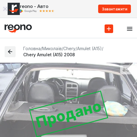
reono - Авто
Завантажити
Головна
/
Миколаїв
/
Chery
/
Amulet (A15)
/
Chery Amulet (A15) 2008
Продано