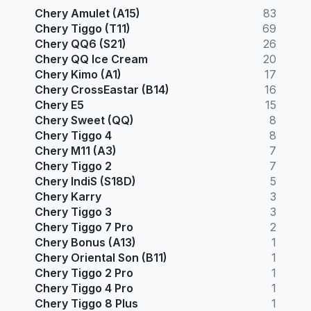
Chery Amulet (A15)
83
Chery Tiggo (T11)
69
Chery QQ6 (S21)
26
Chery QQ Ice Cream
20
Chery Kimo (A1)
17
Chery CrossEastar (B14)
16
Chery E5
15
Chery Sweet (QQ)
8
Chery Tiggo 4
8
Chery M11 (A3)
7
Chery Tiggo 2
7
Chery IndiS (S18D)
5
Chery Karry
3
Chery Tiggo 3
3
Chery Tiggo 7 Pro
2
Chery Bonus (A13)
1
Chery Oriental Son (B11)
1
Chery Tiggo 2 Pro
1
Chery Tiggo 4 Pro
1
Chery Tiggo 8 Plus
1