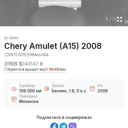
1
/
13
ID: 6960
Chery Amulet (A15) 2008
09.11.2015
Миколаїв
3198 $
143147 ₴
Купити в кредит від
3 364
₴/міс
Одометр
Двигун
Рік
109 000 км
Бензин, 1.6, 0 к.с.
2008
Передача
Механіка
Поділитися в соцмережах