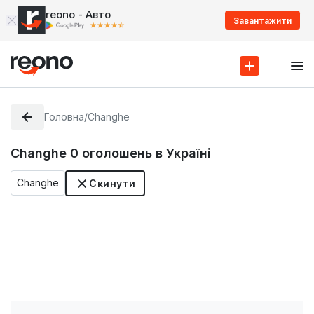
reono - Авто
Завантажити
Головна
/
Changhe
Changhe
0
оголошень в Україні
Changhe
Скинути