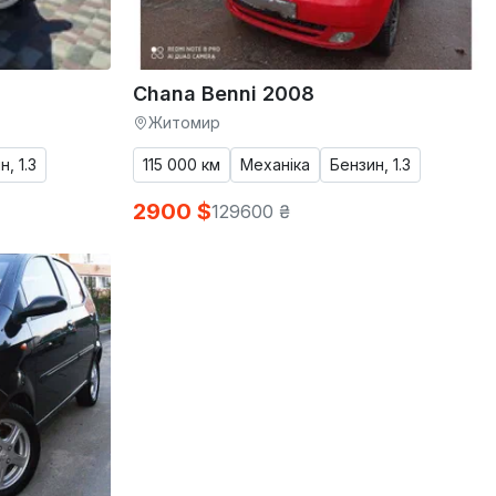
Chana Benni 2008
Житомир
, 1.3
115 000 км
Механіка
Бензин, 1.3
2900 $
129600 ₴