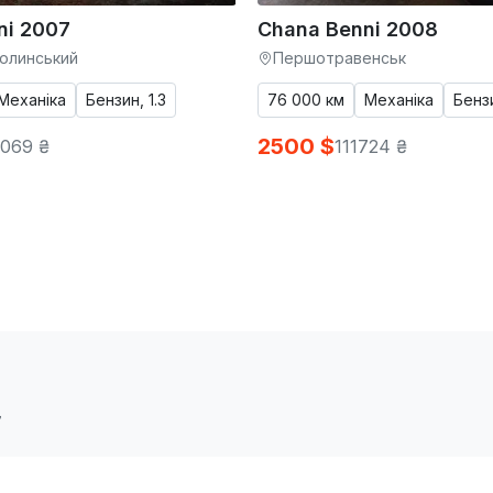
ni 2007
Chana Benni 2008
олинський
Першотравенськ
Механіка
Бензин, 1.3
76 000 км
Механіка
Бензи
2500 $
069 ₴
111724 ₴
7