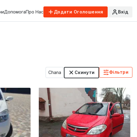
ни
Допомога
Про Нас
Додати Оголошення
Вхід
Фільтри
Chana
Скинути