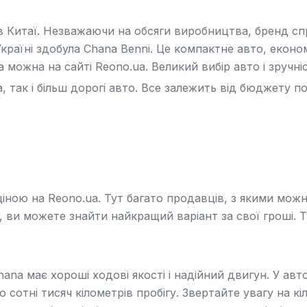
 в Китаї. Незважаючи на обсяги виробництва, бренд сп
країні здобула Chana Benni. Це компактне авто, еконо
можна на сайті Reono.ua. Великий вибір авто і зручні
 так і більш дорогі авто. Все залежить від бюджету п
ціною на
Reono.ua
. Тут багато продавців, з якими можн
, ви можете знайти найкращий варіант за свої гроші. Ту
na має хороші ходові якості і надійний двигун. У авт
сотні тисяч кілометрів пробігу. Звертайте увагу на кі