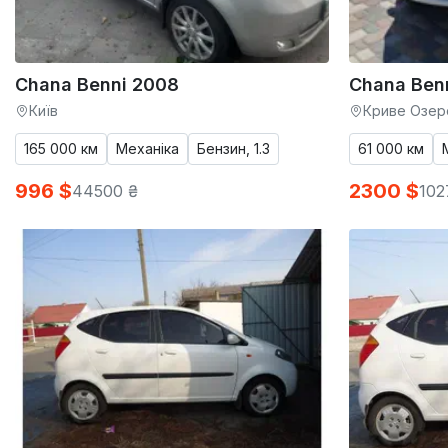
Chana Benni 2008
Chana Ben
Київ
Криве Озер
165 000 км
Механіка
Бензин, 1.3
61 000 км
996 $
2300 $
44500 ₴
102