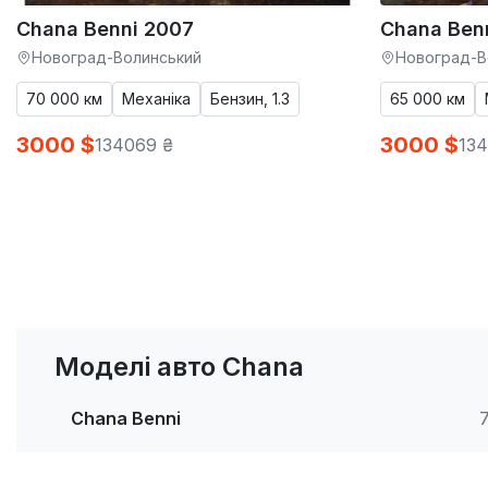
Chana Benni 2007
Chana Ben
Новоград-Волинський
Новоград-В
70 000 км
Механіка
Бензин, 1.3
65 000 км
3000 $
3000 $
134069 ₴
134
Моделі авто Chana
Chana Benni