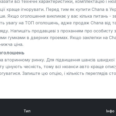
зати всі технічні характеристики, комплектацію і нюа
ції краще ігнорувати. Перед тим як купити Chana в Укра
ваше. Якщо оголошення викликає у вас кілька питань - з
ть увагу на ТОП оголошень, адже продаж Chana від та
ляду. Напишіть продавцеві з проханням про особисту з
ми гумками в дверних проемах. Якщо заклепки на Cha
нижча ціна.
оголошень
а вторинному ринку. Для підвищення шансів швидкої 
ту цінують чесність, тому всі нюанси авто краще опису
гуватися. Залиште цю опцію, і кількість переглядів ст
Тип
Інфо