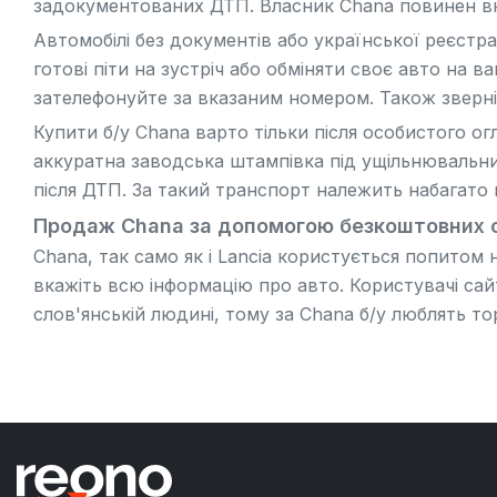
задокументованих ДТП. Власник Chana повинен вка
Автомобілі без документів або української реєстра
готові піти на зустріч або обміняти своє авто на 
зателефонуйте за вказаним номером. Також зверні
Купити б/у Chana варто тільки після особистого ог
аккуратна заводська штампівка під ущільнювальни
після ДТП. За такий транспорт належить набагато 
Продаж Chana за допомогою безкоштовних 
Chana, так само як і
Lancia
користується попитом н
вкажіть всю інформацію про авто. Користувачі сай
слов'янській людині, тому за Chana б/у люблять тор