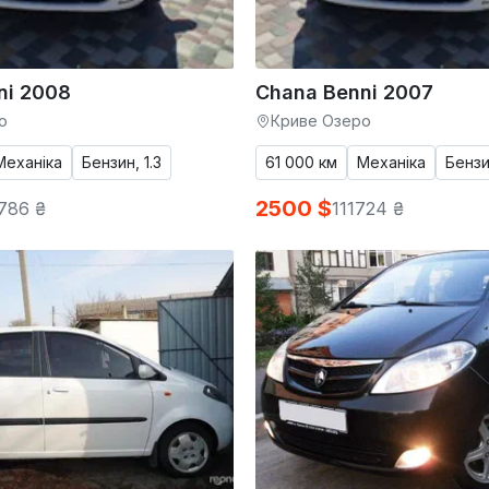
ni 2008
Chana Benni 2007
о
Криве Озеро
Механіка
Бензин, 1.3
61 000 км
Механіка
Бензин
2500 $
786 ₴
111724 ₴