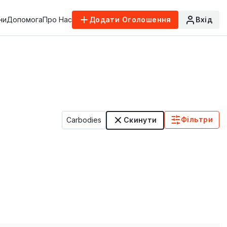
ни
Допомога
Про Нас
Додати Оголошення
Вхід
Фільтри
Carbodies
Скинути