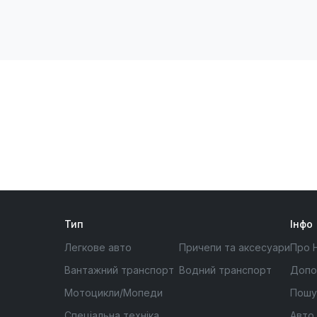
Тип
Інфо
Легкове авто
Причепи та аксесуари
Про 
Вантажний транспорт
Водний транспорт
Допо
Мотоцикли/Мопеди
Пошу
Спеціальна техніка
Авто