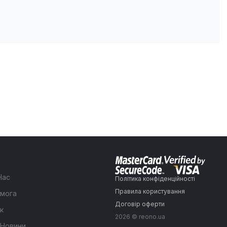
Нас
Політика конфіденційності
Правила користування
мога
Договір оферти
к
2026 © reono.ua
 Новини