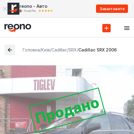
reono - Авто
Завантажити
Головна
/
Київ
/
Cadillac
/
SRX
/
Cadillac SRX 2006
Продано