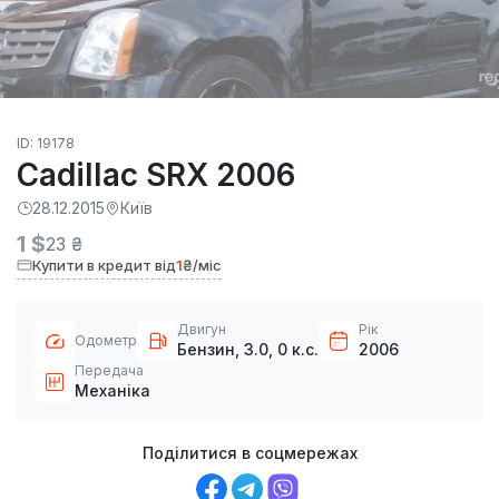
ID: 19178
Cadillac SRX 2006
28.12.2015
Київ
1 $
23 ₴
Купити в кредит від
1
₴/міс
Двигун
Рік
Одометр
Бензин, 3.0, 0 к.с.
2006
Передача
Механіка
Поділитися в соцмережах