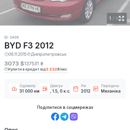
1
/
9
ID: 3406
BYD F3 2012
06.11.2015
Дніпропетровськ
3073 $
137531 ₴
Купити в кредит від
3 232
₴/міс
Одометр
Двигун
Рік
Передача
31 000 км
, 1.5, 0 к.с.
2012
Механіка
Поділитися в соцмережах
Опис