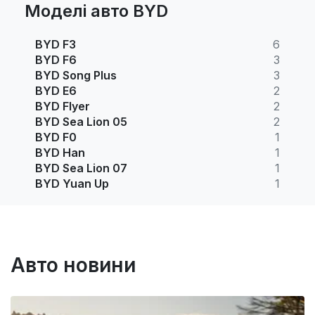
Моделі авто BYD
BYD F3
6
BYD F6
3
BYD Song Plus
3
BYD E6
2
BYD Flyer
2
BYD Sea Lion 05
2
BYD F0
1
BYD Han
1
BYD Sea Lion 07
1
BYD Yuan Up
1
Авто новини