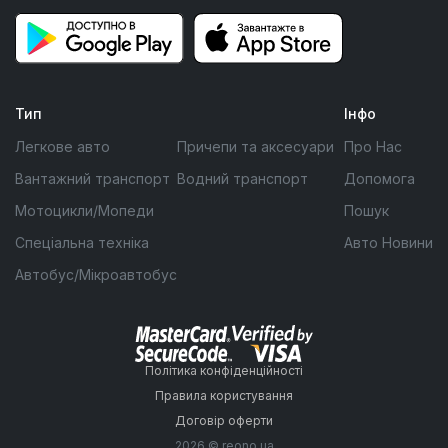
Тип
Інфо
Легкове авто
Причепи та аксесуари
Про Нас
Вантажний транспорт
Водний транспорт
Допомога
Мотоцикли/Мопеди
Пошук
Спеціальна техніка
Авто Новини
Автобус/Мікроавтобус
Політика конфіденційності
Правила користування
Договір оферти
2026 © reono.ua