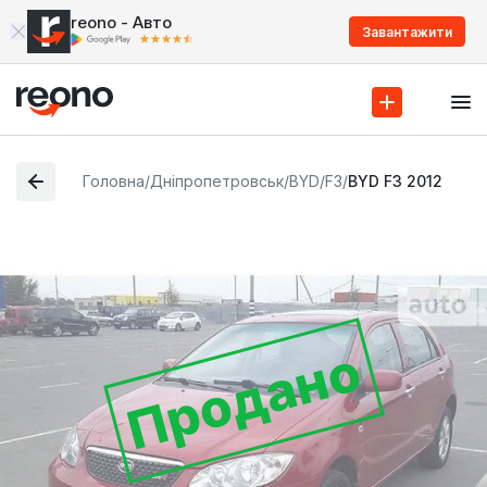
reono - Авто
Завантажити
Головна
/
Дніпропетровськ
/
BYD
/
F3
/
BYD F3 2012
Продано