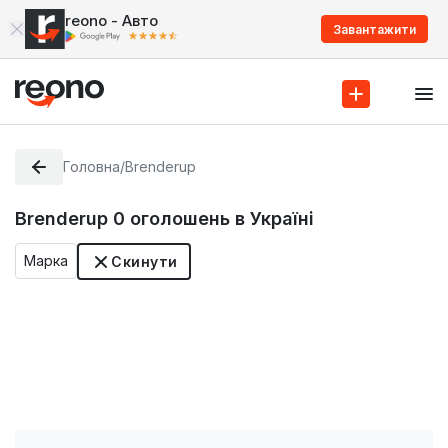
reono - Авто
Завантажити
Головна
/
Brenderup
Brenderup
0
оголошень в Україні
Марка
Скинути