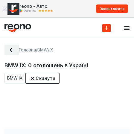
reono - Авто
Завантажити
Головна
/
BMW
/
iX
BMW iX:
0
оголошень в Україні
BMW iX
Скинути