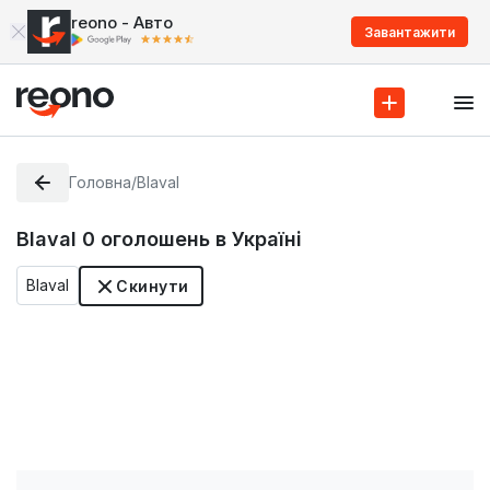
reono - Авто
Завантажити
Головна
/
Blaval
Blaval
0
оголошень в Україні
Blaval
Скинути