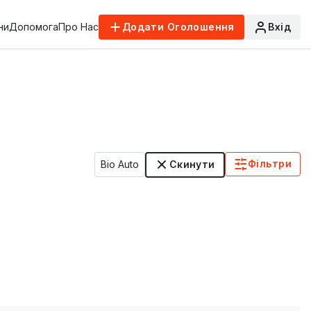
ни
Допомога
Про Нас
Додати Оголошення
Вхід
Фільтри
Bio Auto
Скинути