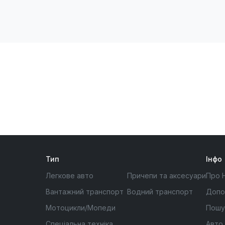
Тип
Інфо
Легкове авто
Причепи та аксесуари
Про 
Вантажний транспорт
Водний транспорт
Допо
Мотоцикли/Мопеди
Пошу
Спеціальна техніка
Авто