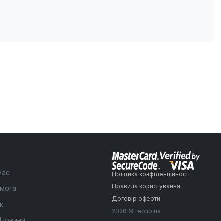
Нас
Політика конфіденційності
Правила користування
мога
Договір оферти
к
2026 © reono.ua
 Новини