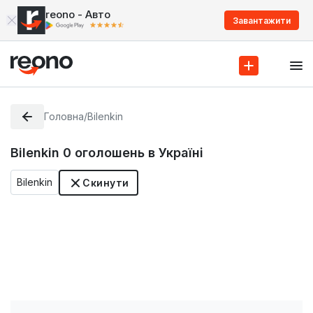
reono - Авто
Завантажити
Головна
/
Bilenkin
Bilenkin
0
оголошень в Україні
Bilenkin
Скинути